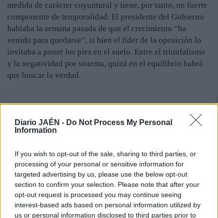
medida de carácter coyuntural y tiene, por tanto, un fuerte
componente de temporalidad. El presidente del Gobierno
hablaba la semana pasada de que el crecimiento “ha
venido para quedarse”, si bien el líder de la oposición lo
invitaba a poner los pies en el suelo. Entre el triunfalismo
y la negatividad por sistema, quizá en el equilibrio habrá
que buscar la verdad.
Diario JAÉN -
Do Not Process My Personal
Information
If you wish to opt-out of the sale, sharing to third parties, or
processing of your personal or sensitive information for
targeted advertising by us, please use the below opt-out
section to confirm your selection. Please note that after your
opt-out request is processed you may continue seeing
interest-based ads based on personal information utilized by
us or personal information disclosed to third parties prior to