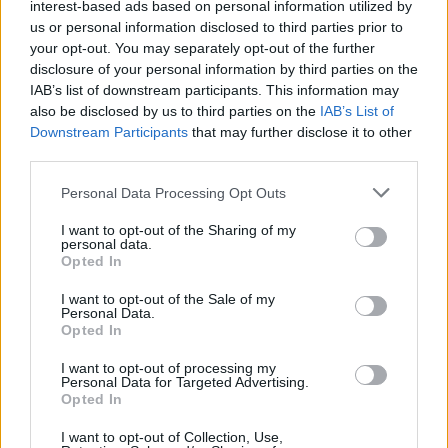
interest-based ads based on personal information utilized by
en 104.700 familias tienen empleo los dos cónyuges, —no
us or personal information disclosed to third parties prior to
es garantía de estar desahogados debido a la tremenda
your opt-out. You may separately opt-out of the further
precariedad laboral— mientras que 39.900 tienen a alguno
disclosure of your personal information by third parties on the
de los dos en situación de desempleo.
IAB’s list of downstream participants. This information may
En cambio, lo preocupante es que existen 24.300 en los
also be disclosed by us to third parties on the
IAB’s List of
que no entra un solo sueldo. Todas las personas están sin
Downstream Participants
that may further disclose it to other
third parties.
empleo. Asimismo, 75.800 casas viven de una pensión
que, en la situación económica, son muy vulnerables
Personal Data Processing Opt Outs
porque hay muchos que se ven obligadas a mantener a
familiares —generalmente hijos— que lo pasan mal.
I want to opt-out of the Sharing of my
personal data.
Opted In
I want to opt-out of the Sale of my
Personal Data.
Opted In
I want to opt-out of processing my
Personal Data for Targeted Advertising.
Opted In
I want to opt-out of Collection, Use,