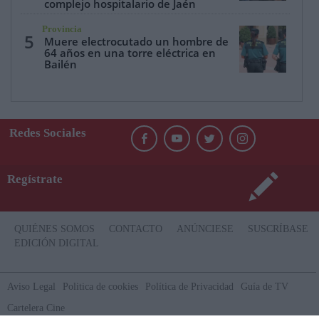
complejo hospitalario de Jaén
Provincia
5
Muere electrocutado un hombre de
64 años en una torre eléctrica en
Bailén
Redes Sociales
Regístrate
QUIÉNES SOMOS
CONTACTO
ANÚNCIESE
SUSCRÍBASE
EDICIÓN DIGITAL
Aviso Legal
Politica de cookies
Política de Privacidad
Guía de TV
Cartelera Cine