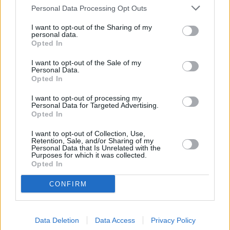
desde la cata de aceite, cómo se recoge el fruto y hacer al
Personal Data Processing Opt Outs
visitante partícipe dentro de ese turismo rural. Tenemos
que lograr que con este tipo de turismo se rompa la
I want to opt-out of the Sharing of my
personal data.
estacionalidad. Esto ya está creado, solo tenemos que
Opted In
ponerlo en valor y creernos que nuestra provincia tiene las
posibilidades que se merece fuera y dentro.
I want to opt-out of the Sale of my
Personal Data.
Opted In
—¿Destinará la Junta en sus presupuestos alguna
cantidad concreta a la Catedral?
I want to opt-out of processing my
—Esto le corresponde al Ministerio. Llevamos años en los
Personal Data for Targeted Advertising.
Opted In
que no se ha ejecutado nada, pero que si ahora se habla de
65.000 euros, pues bienvenidos sean pero que sean para la
I want to opt-out of Collection, Use,
Catedral y acabemos con esta polémica, pues lo que
Retention, Sale, and/or Sharing of my
Personal Data that Is Unrelated with the
tenemos que hacer es poner el templo a disposición de
Purposes for which it was collected.
Opted In
ciudadanos y visitantes. Lo importante es aunar esfuerzos.
CONFIRM
Data Deletion
Data Access
Privacy Policy