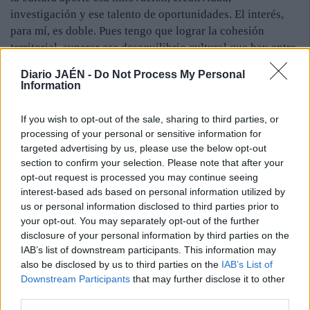
investigación y ese talento de oportunidades. El interés,
para mí, es doble. Pues tengo que lograr la cohesión
territorial, superar ese desequilibrio cultural que hay entre
los ciudadanos con esa mirada singular a los que habitan
Diario JAÉN -
Do Not Process My Personal
en el medio rural.
Information
—¿Tiene en mente iniciativas concretas entre deporte y
If you wish to opt-out of the sale, sharing to third parties, or
turismo?
processing of your personal or sensitive information for
—Me gustaría enlazar Cástulo con la Garza y preparar una
targeted advertising by us, please use the below opt-out
maratón. Y ya no solo por lo que revertiría en Linares o en
section to confirm your selection. Please note that after your
la zona, pues esos atletas vienen con sus familias.
opt-out request is processed you may continue seeing
interest-based ads based on personal information utilized by
—¿Es suficiente la difusión del oleoturismo en la
us or personal information disclosed to third parties prior to
provincia?
your opt-out. You may separately opt-out of the further
—Es un tema que debemos poner en valor porque las
disclosure of your personal information by third parties on the
almazaras no deberían tener esa estacionalidad en el
IAB’s list of downstream participants. This information may
tiempo. Es cierto que tenemos que aprovechar esos
also be disclosed by us to third parties on the
IAB’s List of
edificios que ya están, para que su uso no sea solo de
Downstream Participants
that may further disclose it to other
septiembre a febrero, sino que podamos hacer esa ruta
third parties.