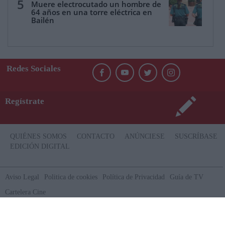
5
Muere electrocutado un hombre de
64 años en una torre eléctrica en
Bailén
Redes Sociales
Regístrate
QUIÉNES SOMOS
CONTACTO
ANÚNCIESE
SUSCRÍBASE
EDICIÓN DIGITAL
Aviso Legal
Politica de cookies
Política de Privacidad
Guía de TV
Cartelera Cine