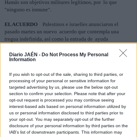
Hamás son objetivos militares legítimos, por lo que
"ninguno es inmune".
EL ACUERDO
Palestinos e israelíes anunciaron el
pasado martes un nuevo acuerdo que contempla una
tregua indefinida, así como la entrada de ayuda
humanitaria y material de construcción en la Franja de
Gaza, entre otras cosas. Egipto, que ha ejercido de
Diario JAÉN -
Do Not Process My Personal
Information
mediador para alcanzar este acuerdo, ha añadido que las
conversaciones indirectas entre palestinos e israelíes
If you wish to opt-out of the sale, sharing to third parties, or
sobre otras cuestiones "se reanudarán en un mes desde el
processing of your personal or sensitive information for
inicio del alto el fuego". El Gobierno israelí, por su parte,
targeted advertising by us, please use the below opt-out
ya ha adelantado que solo aceptará volver a las
section to confirm your selection. Please note that after your
conversaciones en El Cairo con las facciones palestinas si
opt-out request is processed you may continue seeing
se produce un "cese total" del lanzamiento de cohetes
interest-based ads based on personal information utilized by
desde la Franja de Gaza. Antes de que entrara en vigor
us or personal information disclosed to third parties prior to
your opt-out. You may separately opt-out of the further
este alto el fuego, diez palestinos y un israelí han muerto,
disclosure of your personal information by third parties on the
elevando a 2.141 los palestinos y a 69 los israelíes que
IAB’s list of downstream participants. This information may
han fallecido en estos casi dos meses de fuego cruzado