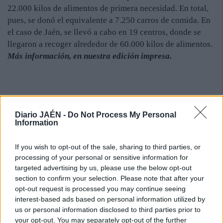
22.000 kilos de alimentos de primera necesidad. En total,
pues, se donó el equivalente a 7.250 carros de comida. En
el caso de Jaén, se llevó a cabo en 19 centros, donde se
llegaron a recoger alrededor de 60.000 kilos de alimentos.
Más información, en nuestra edición impresa.
Diario JAÉN -
Do Not Process My Personal
Information
If you wish to opt-out of the sale, sharing to third parties, or
processing of your personal or sensitive information for
targeted advertising by us, please use the below opt-out
section to confirm your selection. Please note that after your
opt-out request is processed you may continue seeing
interest-based ads based on personal information utilized by
us or personal information disclosed to third parties prior to
your opt-out. You may separately opt-out of the further