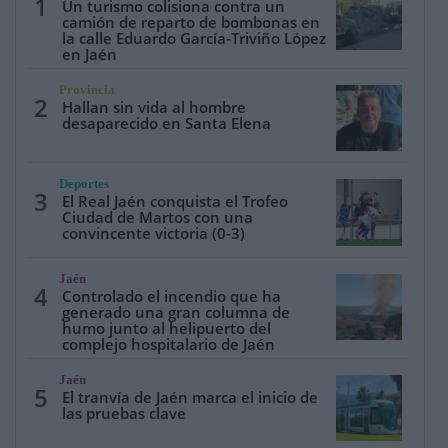
1
Un turismo colisiona contra un
camión de reparto de bombonas en
la calle Eduardo García-Triviño López
en Jaén
Provincia
2
Hallan sin vida al hombre
desaparecido en Santa Elena
Deportes
3
El Real Jaén conquista el Trofeo
Ciudad de Martos con una
convincente victoria (0-3)
Jaén
4
Controlado el incendio que ha
generado una gran columna de
humo junto al helipuerto del
complejo hospitalario de Jaén
Jaén
5
El tranvía de Jaén marca el inicio de
las pruebas clave