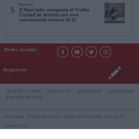
Deportes
5
El Real Jaén conquista el Trofeo
Ciudad de Martos con una
convincente victoria (0-3)
Redes Sociales
Regístrate
QUIÉNES SOMOS
CONTACTO
ANÚNCIESE
SUSCRÍBASE
EDICIÓN DIGITAL
Aviso Legal
Politica de cookies
Política de Privacidad
Guía de TV
Cartelera Cine