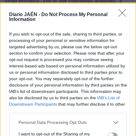
forma periódica", con lo que contribuirá, asimismo, "a
tranquilizar a la población". "Se analizará en distintos
Diario JAÉN -
Do Not Process My Personal
periodos, para ver la influencia de distintas épocas y
Information
teniendo en cuenta otro elementos, como emisiones de
otras industrias vehículos, y a la luz de los resultados se
If you wish to opt-out of the sale, sharing to third parties, or
podrán tomar medidas en caso de ser necesario", ha
processing of your personal or sensitive information for
manifestado Millán, que tiene prevista una próxima
targeted advertising by us, please use the below opt-out
reunión con el alcalde, Francisco Delgado, para tratar
section to confirm your selection. Please note that after your
estas cuestiones.
opt-out request is processed you may continue seeing
interest-based ads based on personal information utilized by
us or personal information disclosed to third parties prior to
your opt-out. You may separately opt-out of the further
disclosure of your personal information by third parties on the
IAB’s list of downstream participants. This information may
also be disclosed by us to third parties on the
IAB’s List of
Downstream Participants
that may further disclose it to other
third parties.
Personal Data Processing Opt Outs
I want to opt-out of the Sharing of my