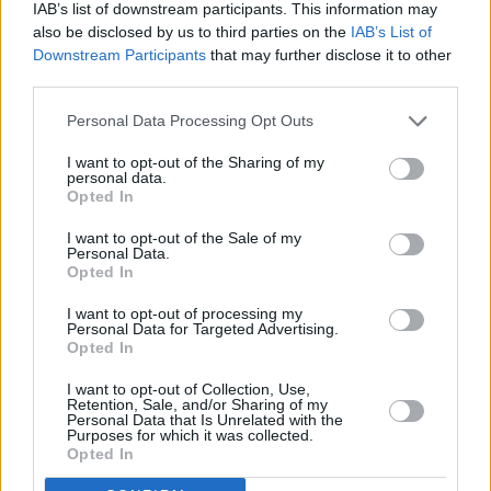
IAB’s list of downstream participants. This information may
hausa. Se le atribuyen 250 muertes desde julio de 2010 y
also be disclosed by us to third parties on the
IAB’s List of
organizó el primer atentado suicida de la Historia de
Downstream Participants
that may further disclose it to other
Nigeria.
third parties.
Personal Data Processing Opt Outs
I want to opt-out of the Sharing of my
personal data.
Opted In
I want to opt-out of the Sale of my
Personal Data.
Opted In
I want to opt-out of processing my
Personal Data for Targeted Advertising.
Opted In
I want to opt-out of Collection, Use,
Retention, Sale, and/or Sharing of my
Personal Data that Is Unrelated with the
Purposes for which it was collected.
Opted In