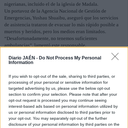
nigerianas, incluido el de la iglesia de Madala.
Un portavoz de la Agencia Nacional de Gestión de
Emergencias, Yushau Shuaibu, aseguró que los servicios
de asistencia trataron de evacuar lo más rápido posible a
muertos y heridos, pero los medios eran limitados.
“Desafortunadamente, no tenemos suficientes
ambulancias”, lamentó este responsable.
La Policía localizó entretanto otros dos artefactos en la
Diario JAÉN -
Do Not Process My Personal
ciudad de Jos que fueron desactivados y por los cuales
Information
arrestaron a un hombre sospechoso.
El presidente de Nigeria, Goodluck Jonathan, cristiano
If you wish to opt-out of the sale, sharing to third parties, or
procedente del sur del país, condenó estos
processing of your personal or sensitive information for
“desafortunados” incidentes y aseguró que la secta Boko
targeted advertising by us, please use the below opt-out
Haram, pese a la violencia con la que actúa, no
section to confirm your selection. Please note that after your
permanecerá activa “siempre”. “Terminará algún día”,
opt-out request is processed you may continue seeing
interest-based ads based on personal information utilized by
pronosticó.
us or personal information disclosed to third parties prior to
Boko Haram aspira a implantar una versión más radical de
your opt-out. You may separately opt-out of the further
la sharia o ley islámica y su nombre significa “Las
disclosure of your personal information by third parties on the
enseñanzas occidentales son pecaminosas” en idioma