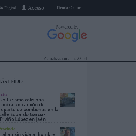
Acceso
Tienda Online
ón Digital
Powered by
Actualización a las
22:54
ÁS LEÍDO
Jaén
Un turismo colisiona
contra un camión de
reparto de bombonas en la
calle Eduardo García-
eblo a Pueblo
Gente
Especiales
Triviño López en Jaén
Provincia
Hallan sin vida al hombre