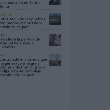
desaparecido en Santa
Elena
Provincia
Estos son 5 de los pueblos
con menos vecinos de la
provincia de Jaén
Jaén
Jaén llora la pérdida de
Manuel Valenzuela
Civantos
Jaén
Controlado el incendio que
ha generado una gran
columna de humo junto al
helipuerto del complejo
hospitalario de Jaén