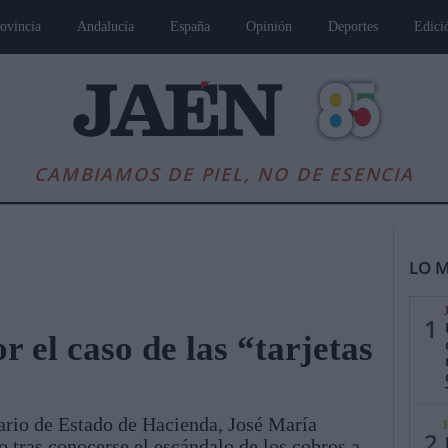
ovincia
Andalucía
España
Opinión
Deportes
Edici
CAMBIAMOS DE PIEL, NO DE ESENCIA
LO M
1
 el caso de las “tarjetas
es
Andalucía
Internacional
Opinión
Cultura
Deportes
Jaén, Pu
tario de Estado de Hacienda, José María
2
 tras conocerse el escándalo de los cobros a