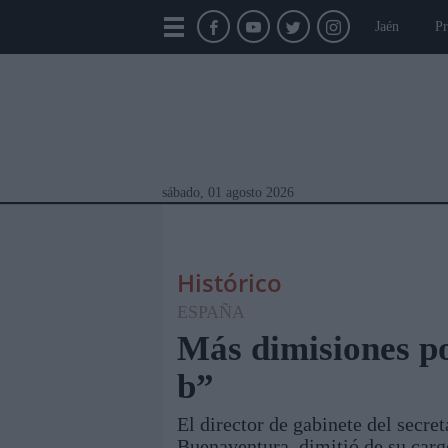
Jaén
Pr
sábado, 01 agosto 2026
Histórico
ESPAÑA
Más dimisiones por
b”
Módulos Portada
Jaén
Provincia
Linar
El director de gabinete del secre
Buenaventura, dimitió de su cargo