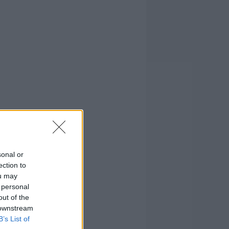
sonal or
ection to
ou may
 personal
out of the
 downstream
B’s List of