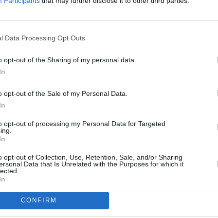
Participants
that may further disclose it to other third parties.
gido entre los directivos de Caja Madrid, que gastaron
 y 2012 a través de estas “tarjetas en b”, según
 de este organismo. Estas indicaron que se trata de
l Data Processing Opt Outs
gastos a través de economía sumergida y de partidas
tiene nada que ver, según dijeron, con las tarjetas de
o opt-out of the Sharing of my personal data.
rectivos de estas grandes empresas, pero cuyos
In
como rentas en especie. “Se trata de averiguar si lo
a Madrid se ha generalizado en las grandes
o opt-out of the Sale of my Personal Data.
35”, dijeron a Europa Press fuentes del Departamento
In
ñadieron que este plan de inspección no se ceñirá
to opt-out of processing my Personal Data for Targeted
, sino que se ampliará al resto de grandes compañías.
ing.
In
o opt-out of Collection, Use, Retention, Sale, and/or Sharing
ersonal Data that Is Unrelated with the Purposes for which it
lected.
In
CONFIRM