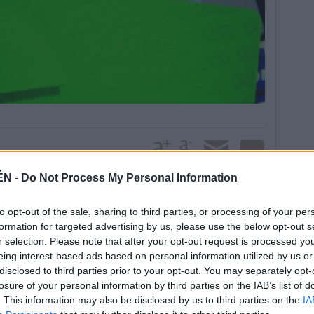
ÉN -
Do Not Process My Personal Information
 al juez de la Audiencia Nacional Fernando Andreu
to opt-out of the sale, sharing to third parties, or processing of your per
formation for targeted advertising by us, please use the below opt-out s
s de Caja Madrid que cargaron en sus tarjetas de
r selection. Please note that after your opt-out request is processed y
as en hoteles, compras en el sector de la
eing interest-based ads based on personal information utilized by us or
s o retiraron efectivo, por valor de 15,2 millones de
disclosed to third parties prior to your opt-out. You may separately opt-
 2003 y 2012 y que no se declararon al fisco.
losure of your personal information by third parties on the IAB’s list of
a va a lanzar un plan de inspección, centrado en las
. This information may also be disclosed by us to third parties on the
IA
estas grandes empresas utilizan tarjetas de crédito