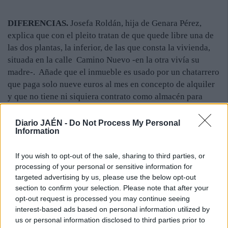
DIFERENCIAS.
Josefa Roldán, hija de Genara Pérez,
explica que con el pleito tratan de que quede libre una de
las dos plantas, la inferior, de las que consta la vivienda,
situada en la calle Camino Nuevo -en la otra vivía su
madre-. Añade que el inmueble es usado por un chatarrero
que paga solo nueve euros al mes en concepto de alquiler
y que no tiene ni siquiera contrato como almacén para
apilar diversos objetos y que el lugar se ha convertido en
un foco de suciedad y de roedores, motivo por el que los
Diario JAÉN -
Do Not Process My Personal
Information
vecinos están molestos. "Allí no quiere vivir nadie",
recalca la mujer, quien asegura que por este motivo
If you wish to opt-out of the sale, sharing to third parties, or
tampoco hay nadie interesado en instalarse en otras
processing of your personal or sensitive information for
viviendas de esta zona.
targeted advertising by us, please use the below opt-out
section to confirm your selection. Please note that after your
opt-out request is processed you may continue seeing
La versión de la otra parte es diametralmente opuesta, ya
interest-based ads based on personal information utilized by
que, mientras los dueños afirman que el inquilino no vive
us or personal information disclosed to third parties prior to