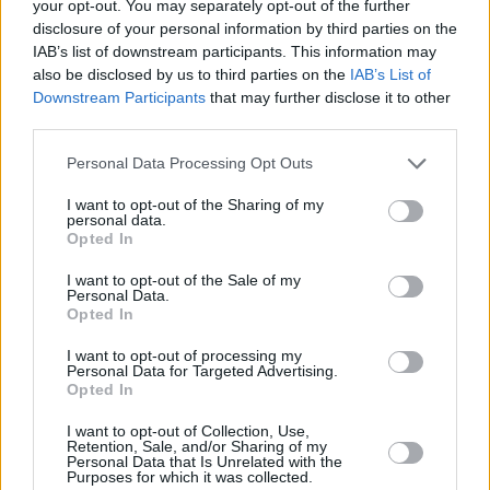
allí, este está empadronado en el domicilio y ha
your opt-out. You may separately opt-out of the further
adecentado parte de la fachada. Uno de los argumentos de
disclosure of your personal information by third parties on the
IAB’s list of downstream participants. This information may
la familia Roldán Pérez para probar que no vive ahí radica
also be disclosed by us to third parties on the
IAB’s List of
en los mínimos consumos de agua y luz.
Downstream Participants
that may further disclose it to other
third parties.
Personal Data Processing Opt Outs
I want to opt-out of the Sharing of my
personal data.
Opted In
I want to opt-out of the Sale of my
Personal Data.
Opted In
I want to opt-out of processing my
Personal Data for Targeted Advertising.
Opted In
I want to opt-out of Collection, Use,
Retention, Sale, and/or Sharing of my
Personal Data that Is Unrelated with the
Purposes for which it was collected.