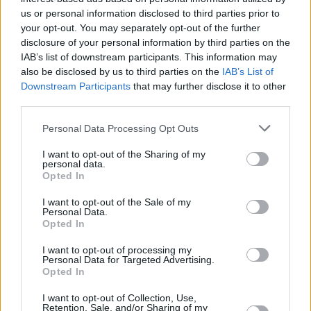
Undercover.
us or personal information disclosed to third parties prior to
your opt-out. You may separately opt-out of the further
San Mateo es una ocasión propicia para la convivencia.
disclosure of your personal information by third parties on the
En este sentido, un grupo de unas setenta personas
IAB’s list of downstream participants. This information may
participó en una comida a base de secretaria en la caseta
also be disclosed by us to third parties on the
IAB’s List of
de Charilla, gestionada por David Vega, una persona muy
Downstream Participants
that may further disclose it to other
vinculada con la cofradía de La Borriquilla. A la actividad
third parties.
asistieron miembros y simpatizantes de esta hermandad,
Personal Data Processing Opt Outs
un referente por la cantidad de gente joven a la que
moviliza a lo largo del año.
I want to opt-out of the Sharing of my
personal data.
Opted In
I want to opt-out of the Sale of my
Personal Data.
Opted In
I want to opt-out of processing my
Personal Data for Targeted Advertising.
Opted In
I want to opt-out of Collection, Use,
Retention, Sale, and/or Sharing of my