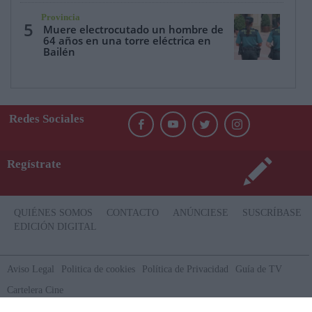
Provincia
5
Muere electrocutado un hombre de
64 años en una torre eléctrica en
Bailén
Redes Sociales
Regístrate
QUIÉNES SOMOS
CONTACTO
ANÚNCIESE
SUSCRÍBASE
EDICIÓN DIGITAL
Aviso Legal
Politica de cookies
Política de Privacidad
Guía de TV
Cartelera Cine