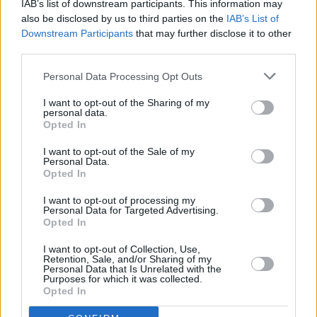
docente.
IAB’s list of downstream participants. This information may
El segundo ciclo de Infantil, Primaria y Educación
also be disclosed by us to third parties on the
IAB’s List of
Downstream Participants
that may further disclose it to other
Especial comenzará el próximo día 10. Los centros podrán
third parties.
dedicar la primera jornada de clase a la recepción del
alumnado. Con el objetivo de facilitar la escolarización de
Personal Data Processing Opt Outs
los niños de Infantil que acuden a clase por primera y que
I want to opt-out of the Sharing of my
tengan dificultades de adaptación, los consejos escolares
personal data.
de los centros públicos podrán establecer, durante
Opted In
septiembre, un horario flexible. No obstante, la normativa
I want to opt-out of the Sale of my
subraya que “en ningún caso” se adoptará con carácter
Personal Data.
general. Para estos niveles, la finalización de las clases
Opted In
será el 23 de junio de 2016.
I want to opt-out of processing my
En Educación Secundaria Obligatoria (ESO), Bachillerato
Personal Data for Targeted Advertising.
y Ciclos de Formación Profesional, las clases lectivas
Opted In
comenzarán el próximo 15 de septiembre. Asimismo,
I want to opt-out of Collection, Use,
finalizarán el 23 de junio de 2016, excepto el segundo
Retention, Sale, and/or Sharing of my
Personal Data that Is Unrelated with the
curso de Bachillerato que acabará el 31 de mayo.
Purposes for which it was collected.
Las enseñanzas especializadas de idiomas comenzarán sus
Opted In
clases el 15 de septiembre. La finalización está fijada en el