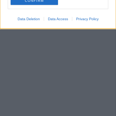
CONFIRM
calendario para el 23 de junio de 2016, en los cursos no
conducentes a las pruebas finales para la obtención de los
certificados oficiales.
Data Deletion
Data Access
Privacy Policy