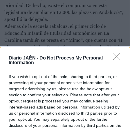
prioridad. De hecho, existe el compromiso en esta
legislatura de ampliar en 12.000 las plazas en Andalucía”,
apostilló la delegada.
Además de la escuela Jabalcuz, el primer ciclo de
Educación Infantil de titularidad autonómica en La
Carolina también se presta en “Mimo”, que cuenta con 41
plazas conveniadas. De esta forma, sumadas a las 71 del
“Jabalcuz”, el municipio cuenta con una oferta de 112
Diario JAÉN -
Do Not Process My Personal
plazas financiadas con recursos públicos, a las que el
Information
Gobierno andaluz destina cada año más de 320.000 euros.
calendario. Entre el pasado día 1 de septiembre y el 30 de
If you wish to opt-out of the sale, sharing to third parties, or
junio de 2016 se establece la duración del curso
processing of your personal or sensitive information for
académico fijado por la Delegación de Educación. Sin
targeted advertising by us, please use the below opt-out
section to confirm your selection. Please note that after your
embargo, el periodo comprendido entre el primero de este
opt-out request is processed you may continue seeing
mes y el inicio del periodo lectivo se dedicará a la
interest-based ads based on personal information utilized by
organización de actividades para la planificación del
us or personal information disclosed to third parties prior to
curso. De esta forma, los profesores se centrarán en la
your opt-out. You may separately opt-out of the further
programación de las enseñanzas o la coordinación
disclosure of your personal information by third parties on the