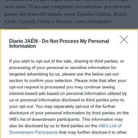
sean unos 70 los que completen sus estudios por diversos
países del resto del mundo como Estados Unidos, Brasil,
Chile, Canadá, Corea y Taiwan, como principales
perceptores.
Por otra parte, el empeño de la Universidad de Jaén por el
Diario JAÉN -
Do Not Process My Personal
Information
fomento de la multiculturalidad viene reflejado en las
nueve titulaciones internacionales de Europa. En concreto,
If you wish to opt-out of the sale, sharing to third parties, or
cinco de grado —en Alemania y Reino Unido— y cuatro
processing of your personal or sensitive information for
de máster —en Alemania, Francia e Italia—.
targeted advertising by us, please use the below opt-out
“Actualmente, trabajamos en la implantación de tres
section to confirm your selection. Please note that after your
nuevas titulaciones internacionales: dos con Europa y una
opt-out request is processed you may continue seeing
con Brasil. Ello nos permitirá ser una Universidad cada
interest-based ads based on personal information utilized by
vez más internacional y mantener e, incluso, incrementar
us or personal information disclosed to third parties prior to
nuestro número de alumnos entrantes y salientes”, indicó
your opt-out. You may separately opt-out of the further
disclosure of your personal information by third parties on the
Manuel Parras.
IAB’s list of downstream participants. This information may
also be disclosed by us to third parties on the
IAB’s List of
Downstream Participants
that may further disclose it to other