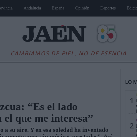
ovincia
Andalucía
España
Opinión
Deportes
Edici
CAMBIAMOS DE PIEL, NO DE ESENCIA
LO M
1
cua: “Es el lado
 el que me interesa”
es
Andalucía
Internacional
Opinión
Cultura
Deportes
Jaén, Pu
2
a su aire. Y en esa soledad ha inventado
ivamente suyo, sin músicas prestadas”. Así