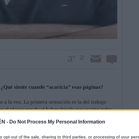
 ¿Qué siente cuando “acaricia” esas páginas?
 a la vez. La primera sensación es la del trabajo
 el placer que da el haber dejado por escrito todas
da desde que tienes uso de razón. Un armario lleno de
ÉN -
Do Not Process My Personal Information
 Un armario lleno de sombra, ha dicho por ahí
Creo que el poeta Antonio Gamoneda. Pero también
to opt-out of the sale, sharing to third parties, or processing of your per