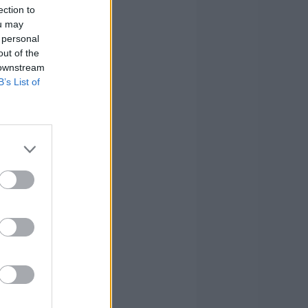
ection to
ou may
 personal
out of the
 downstream
B’s List of