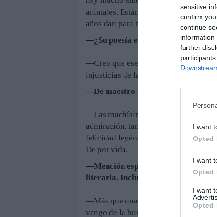
hay mucho amor en ese libro. Por los 
sensitive in
animales. Están todas las cosas y tod
confirm you
años dan para mucho. A veces, para un
continue se
information 
—¿Su poesía es una forma de rebela
further disc
participants
—Creo que ese es uno de los temas cen
Downstream 
injusticias de la vida.
—De maestro a maestros. ¿Qué debe
Persona
—Las muchísimas cosas que todos debem
admiración, también la sabiduría al 
I want t
felicidad leyéndolos. ¡Enseñan tantas 
Opted 
De por vida.
I want t
—Mención especial merece la influe
Opted 
literaria. Incluso le ha dedicado el 
I want 
Advertis
—Más que una influencia literaria (lo
Opted 
vengo de la burguesía, sino del campo,