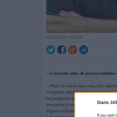
25 AGO 2014 / 15:39 H.
—Cuarenta años de poesía reunidos.
—Pues no siento una cosa, sino muchas
cumplido, además hecho con gusto, con
las preguntas que le has hecho a la vi
Diario JA
preguntas y con muy pocas respuestas.
alguien refiriéndose a nuestra vida. 
If you wish 