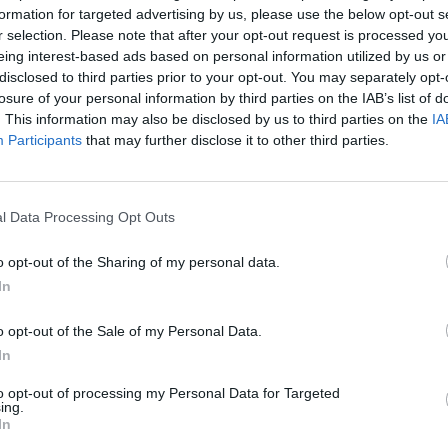
que amamos, por los que nos amaron y hasta por los
formation for targeted advertising by us, please use the below opt-out s
os los que me han acompañado en la vida. Cuarenta
r selection. Please note that after your opt-out request is processed y
a cosa y para su contraria.
eing interest-based ads based on personal information utilized by us or
disclosed to third parties prior to your opt-out. You may separately opt-
rse contra cualquier modalidad de sumisión?
losure of your personal information by third parties on the IAB’s list of
. This information may also be disclosed by us to third parties on the
IA
trales de mi poesía. La rebelión ante las muchas
Participants
that may further disclose it to other third parties.
 a Antonio Machado, Bécquer o Cervantes?
l Data Processing Opt Outs
os a los grandes: la belleza, la grandeza, la
guiarnos por los abismos humanos. Y muchas horas de
o opt-out of the Sharing of my personal data.
cosas! Ellos sí son maestros, me declaro su discípulo.
In
o opt-out of the Sale of my Personal Data.
ncia del poeta Miguel Hernández en su obra
In
poema “Espejo ciego”.
to opt-out of processing my Personal Data for Targeted
ing.
 dice Muñoz Molina en el prólogo), es moral. Yo no
In
 de los que trabajaban la tierra y pastoreaban