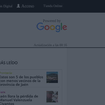
Acceso
Tienda Online
ón Digital
Powered by
Actualización a las
00:16
ÁS LEÍDO
Provincia
Estos son 5 de los pueblos
con menos vecinos de la
provincia de Jaén
eblo a Pueblo
Gente
Especiales
Jaén
Jaén llora la pérdida de
Manuel Valenzuela
Civantos