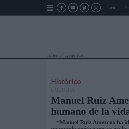
Jaén
Pr
martes, 04 agosto 2026
Histórico
CULTURA
Manuel Ruiz Amez
humano de la vida
Módulos Portada
Jaén
Provincia
Linar
—“Manuel Ruiz Amezcua ha ido 
un mundo poético que es exclus