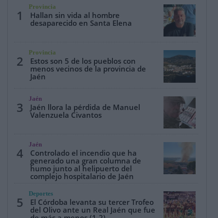
Provincia
1
Hallan sin vida al hombre
desaparecido en Santa Elena
Provincia
2
Estos son 5 de los pueblos con
menos vecinos de la provincia de
Jaén
Jaén
3
Jaén llora la pérdida de Manuel
Valenzuela Civantos
Jaén
4
Controlado el incendio que ha
generado una gran columna de
humo junto al helipuerto del
complejo hospitalario de Jaén
Deportes
5
El Córdoba levanta su tercer Trofeo
del Olivo ante un Real Jaén que fue
de más a menos (1-2)