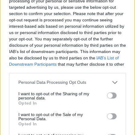
processing of your personal or sensitive information for
acuerdo con hacerlo accesible a todas las personas de
targeted advertising by us, please use the below opt-out
acuerdo con el Decreto 293/2009, de 7 de julio, por el que
section to confirm your selection. Please note that after your
se aprueba el reglamento que regula las normas para la
opt-out request is processed you may continue seeing
accesibilidad en las infraestructuras, el urbanismo, la
interest-based ads based on personal information utilized by
us or personal information disclosed to third parties prior to
edificación y el transporte en Andalucía. Pero, considera
your opt-out. You may separately opt-out of the further
que hay soluciones técnicas al respecto para hacer
disclosure of your personal information by third parties on the
compatible la rampa con la conservación de la fisonomía
IAB’s list of downstream participants. This information may
tradicional de este edificio.
also be disclosed by us to third parties on the
IAB’s List of
Downstream Participants
that may further disclose it to other
third parties.
Finalmente, “Fuente de la Reja” solicita la colaboración de
las diferentes partes implicadas para que se modifique el
Personal Data Processing Opt Outs
proyecto y se dejen libres las pilas de lavar. Lucha por
conservar la función e identidad que caracteriza este lugar,
I want to opt-out of the Sharing of my
personal data.
recurso turístico y un Bien Cultural inscrito en el Catálogo
Opted In
General del patrimonio Histórico Andaluz. El lavadero fue
I want to opt-out of the Sale of my
construido en 1949.
Personal Data.
Opted In