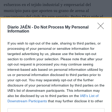
esfuerzos en el tejido industrial y empresarial del
municipio para que aporten su grano de arena al
crecimiento del club. En este sentido, Pedro Díaz pide el
respaldo de las cajas de ahorros y de las cooperativas de
Diario JAÉN -
Do Not Process My Personal
aceite para fortalecer la estructura económica de la
Information
entidad.
Contento. Pedro Díaz se muestra “muy ilusionado” con la
If you wish to opt-out of the sale, sharing to third parties, or
plantilla que ha construido Manuel Chumilla con vistas a
processing of your personal or sensitive information for
la próxima temporada. Sin embargo, advierte que el
targeted advertising by us, please use the below opt-out
objetivo no es otro que no pasar apuros en la competición.
section to confirm your selection. Please note that after your
opt-out request is processed you may continue seeing
“Tenemos un buen equipo que, con trabajo y sacrificio,
interest-based ads based on personal information utilized by
seguro que dará alegrías a la afición dentro de las
us or personal information disclosed to third parties prior to
posibilidades de un club modesto como el nuestro”,
your opt-out. You may separately opt-out of the further
concluye.
disclosure of your personal information by third parties on the
IAB’s list of downstream participants. This information may
also be disclosed by us to third parties on the
IAB’s List of
Downstream Participants
that may further disclose it to other
third parties.