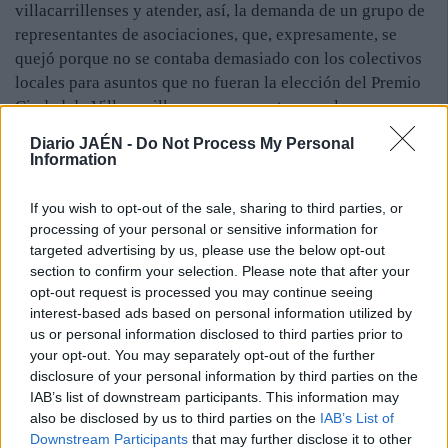
villacarrillenses y atender, así, la demanda de un grupo de
representantes de asociaciones, que, expresamente, se
quejó porque no se contaba demasiado con los colectivos
locales para asuntos que no fueran la elección del Premio
Ciudad de Villacarrillo o, como en este caso, los
“presupuestos participativos” del Ayuntamiento.
Diario JAÉN -
Do Not Process My Personal
Se acordó en el encuentro, que el 24 de noviembre se
Information
reunirán, de nuevo, con el fin de aportar las ideas
obtenidas en cada asociación de cara a debatirlas en la
If you wish to opt-out of the sale, sharing to third parties, or
mesa de presupuestos, una convocatoria fechada para el
processing of your personal or sensitive information for
26. El resto de encuentros será en Villacarrillo los días 11,
targeted advertising by us, please use the below opt-out
section to confirm your selection. Please note that after your
12, 17 y 18 a las 20 horas en los colegios Nuestra Señora
opt-out request is processed you may continue seeing
del Rosario y Pintor Cristóbal Ruiz, los Servicios Sociales
interest-based ads based on personal information utilized by
y el Centro de Asociaciones. Las entrevistas se celebrarán,
us or personal information disclosed to third parties prior to
igualmente, en unos días, en los anejos del término
your opt-out. You may separately opt-out of the further
municipal, Arroturas, Mogón, Agrupación de Mogón y La
disclosure of your personal information by third parties on the
Calerurela.
IAB’s list of downstream participants. This information may
also be disclosed by us to third parties on the
IAB’s List of
Downstream Participants
that may further disclose it to other