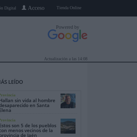
Acceso
Tienda Online
ón Digital
Powered by
Actualización a las
14:08
ÁS LEÍDO
Provincia
Hallan sin vida al hombre
desaparecido en Santa
Elena
eblo a Pueblo
Gente
Especiales
Provincia
Estos son 5 de los pueblos
con menos vecinos de la
provincia de Jaén