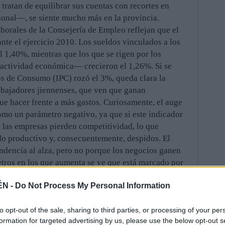
tratan de equilibrar sus cuentas con recortes en
sonal—, se siente mucho más en la provincia.
borales de la Consejería de Empleo reflejan que el
nte el ejercicio 2010. Los sueldos vinculados a los
l 1,40%, mientras que los que se rigen por los
 actividad económica— crecieron el 1,26%. Si se
ios de Consumo (IPC) rozó el 3%, queda clara la
abajadores jiennenses, que ven que ganan
ue hacer frente a más gastos. Curiosamente, el auge
mo un parámetro negativo, ya que si este indicador
 las empresas pierden competitividad, lo que
ido productivo y, consecuentemente, despidos. El
endencia al alza, pero no porque los negocios ganen
etros en los que aumenta se ve que está marcado por
as impositivas o que están muy regulados por el
ÉN -
Do Not Process My Personal Information
s. El aumento medio de los salarios en la provincia —
e Empleo— está muy lejos de los auges que se
to opt-out of the sale, sharing to third parties, or processing of your per
da, no sirvieron para hacer ricos a los trabajadores,
formation for targeted advertising by us, please use the below opt-out s
ivo por encima del IPC e impulsar, consecuentemente,