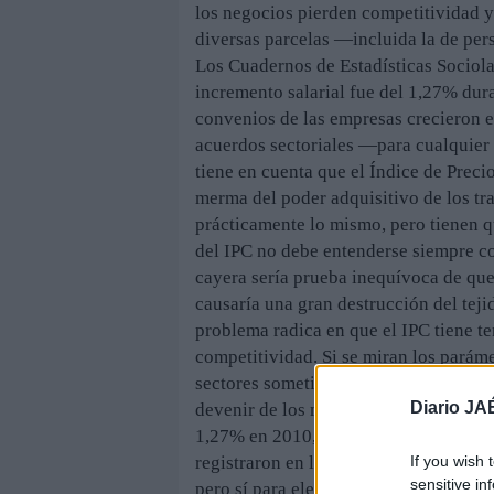
los negocios pierden competitividad y 
diversas parcelas —incluida la de per
Los Cuadernos de Estadísticas Sociola
incremento salarial fue del 1,27% dura
convenios de las empresas crecieron e
acuerdos sectoriales —para cualquier
tiene en cuenta que el Índice de Prec
merma del poder adquisitivo de los tr
prácticamente lo mismo, pero tienen q
del IPC no debe entenderse siempre co
cayera sería prueba inequívoca de que
causaría una gran destrucción del tej
problema radica en que el IPC tiene t
competitividad. Si se miran los parám
sectores sometidos a importantes carg
Diario JA
devenir de los mercados y las finanza
1,27% en 2010, según la Consejería d
If you wish 
registraron en los pasados años. Sin du
sensitive in
pero sí para elevar su poder adquisit