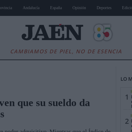
ovincia
Andalucía
España
Opinión
Deportes
Edici
CAMBIAMOS DE PIEL, NO DE ESENCIA
LO M
1
ven que su sueldo da
s
es
Andalucía
Internacional
Opinión
Cultura
Deportes
Jaén, Pu
2
n poder adquisitivo. Mientras que el Índice de