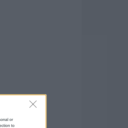
sonal or
ection to