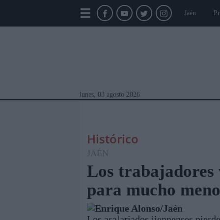
Jaén
Pr
lunes, 03 agosto 2026
Histórico
JAÉN
Los trabajadores 
para mucho meno
Módulos Portada
Jaén
Provincia
Linar
Enrique Alonso/Jaén
Los asalariados jiennenses pierde