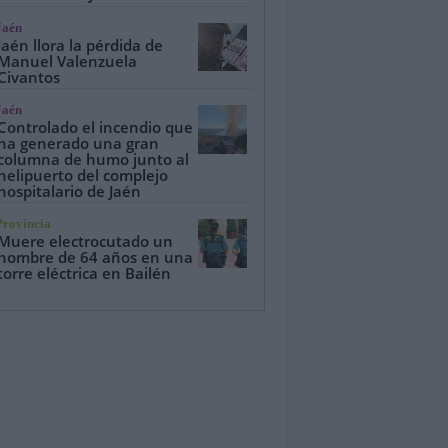
Jaén
Jaén llora la pérdida de
Manuel Valenzuela
Civantos
Jaén
Controlado el incendio que
ha generado una gran
columna de humo junto al
helipuerto del complejo
hospitalario de Jaén
Provincia
Muere electrocutado un
hombre de 64 años en una
torre eléctrica en Bailén