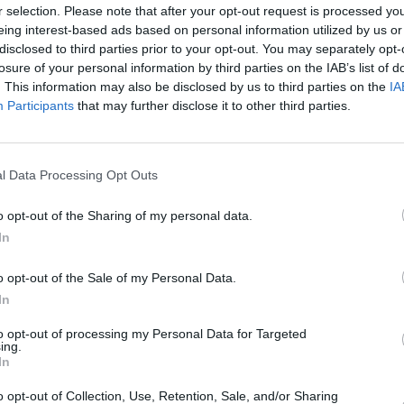
r selection. Please note that after your opt-out request is processed y
 estímulo para la economía.
eing interest-based ads based on personal information utilized by us or
3%; en 2008, el 3,83%; en 2007, el 3,63%; en 2006, el
disclosed to third parties prior to your opt-out. You may separately opt-
el 4,07%. De ahí que el incremento medio del 1,27%
losure of your personal information by third parties on the IAB’s list of
rdida en el poder adquisitivo de los trabajadores de
. This information may also be disclosed by us to third parties on the
IA
nta a que, cuando acabe 2011, la situación no habrá
Participants
that may further disclose it to other third parties.
ando se calcule el aumento medio se verá que cambia
 claro que los asalariados jiennenses pierden poder
l Data Processing Opt Outs
ociación, pero lamentan que, cada día, existe menos
os que beneficien a los trabajadores.
o opt-out of the Sharing of my personal data.
 General de Trabajadores (UGT) de Jaén, Manuel
In
ariados jiennenses pierden poder adquisitivo.
uchos convenios ni se quieren revisar. Incluso, es
o opt-out of the Sale of my Personal Data.
as tablas salariales. Cuesta poner en marcha lo que
In
ue crear una mesa para intentar lograr mejorar para
to opt-out of processing my Personal Data for Targeted
s de bloqueo. O no se actualiza, o no se negocia o se
ing.
In
mos de posturas muy diferentes, por lo que resulta
, manifiesta Manuel Salazar Vela.
o opt-out of Collection, Use, Retention, Sale, and/or Sharing