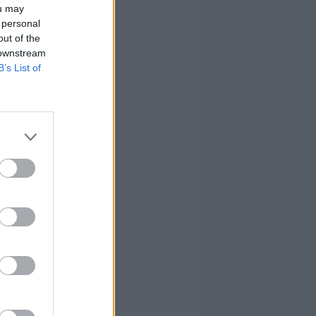
ou may
 personal
out of the
 downstream
B’s List of