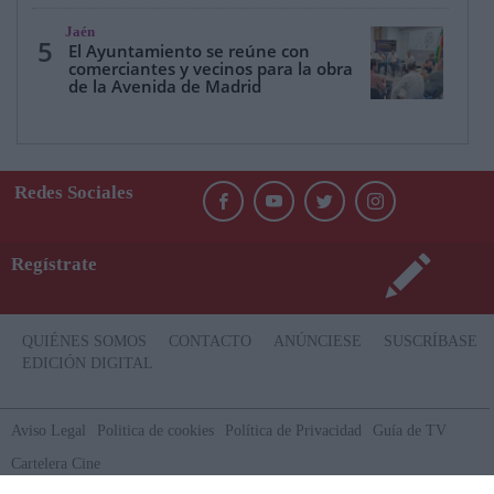
Jaén
5
El Ayuntamiento se reúne con
comerciantes y vecinos para la obra
de la Avenida de Madrid
Redes Sociales
Regístrate
QUIÉNES SOMOS
CONTACTO
ANÚNCIESE
SUSCRÍBASE
EDICIÓN DIGITAL
Aviso Legal
Politica de cookies
Política de Privacidad
Guía de TV
Cartelera Cine