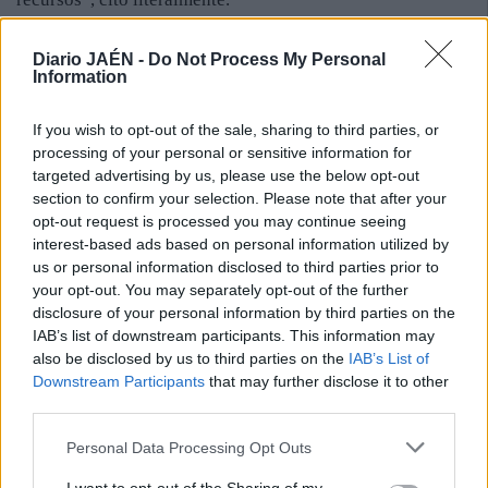
Por su parte, el concejal socialista José Manuel Colmenero
culpó al actual equipo de Gobierno de dejar una deuda de
Diario JAÉN -
Do Not Process My Personal
Information
439 millones de euros en la ciudad. “El presupuesto de
2013 deja un agujero de 75 millones de euros, de los que
50 son de ese desfase entre lo que se ingresa realmente y
If you wish to opt-out of the sale, sharing to third parties, or
processing of your personal or sensitive information for
lo que se gasta”, remarcó el concejal socialista de
targeted advertising by us, please use the below opt-out
Hacienda, quien sumó los 28 millones de euros que el
section to confirm your selection. Please note that after your
grupo de Gobierno eliminó de políticas que dijo que iba a
opt-out request is processed you may continue seeing
invertir en materias de políticas sociales, cultura o el
interest-based ads based on personal information utilized by
Centro Especial de Empleo.
us or personal information disclosed to third parties prior to
En la misma línea crítica, la portavoz de IU, Isabel Mateos,
your opt-out. You may separately opt-out of the further
indica en un comunicado que el alcalde esconde la verdad
disclosure of your personal information by third parties on the
IAB’s list of downstream participants. This information may
sobre las medidas que, a corto plazo, exigirá el Ministerio
also be disclosed by us to third parties on the
IAB’s List of
de Hacienda al Ayuntamiento como contrapartida a los
Downstream Participants
that may further disclose it to other
planes de ajuste. “Es impresentable que no haya
third parties.
presupuesto municipal para 2014, el alcalde se ha rendido
y ya no pelea por Jaén”, indica la izquierdista.
Personal Data Processing Opt Outs
Como respuesta a las críticas, el concejal de Hacienda,