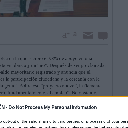
blea en la que recibió el 98% de apoyo en una
eta en blanco y un “no”. Después de ser proclamada,
spaldo mayoritario registrado y anuncia que el
s la participación ciudadana y la cercanía con la
e la gente”. Sobre ese “proyecto nuevo”, la flamante
erá, fundamentalmente, el empleo”. No obstante,
centrará sus esfuerzos en que los ayuntamientos
ener los servicios y en evitar las consecuencias
ÉN -
Do Not Process My Personal Information
es que prepara el Gobierno del PP.
 funcionaria de carrera, en concreto maestra. Tiene
to opt-out of the sale, sharing to third parties, or processing of your per
quilatada trayectoria política, ya que con la presente
formation for targeted advertising by us, please use the below opt-out s