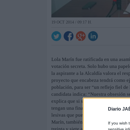
19 OCT 2014 / 09:17 H.
Lola Marín fue ratificada en una asam
votación secreta. Solo hubo una papel
la aspirante a la Alcaldía valora el re
proyecto que encabeza tendrá como eje
población, para ser “un reflejo fiel d
candidata indica: “Nuestra obsesión s
explica que si sale elegida alcaldesa 
tengan una financiación justa, en mant
Diario JA
lesivas que pueden generar varias ley
Marín, también teniente de alcalde, es
If you wish 
treinta y siete años y cuenta con una a
sensitive in