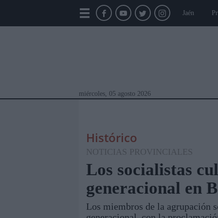
Jaén
Pr
miércoles, 05 agosto 2026
Histórico
NOTICIAS PROVINCIALES
Los socialistas c
generacional en 
Módulos Portada
Jaén
Provincia
Linar
Los miembros de la agrupación s
generacional, con la proclamació