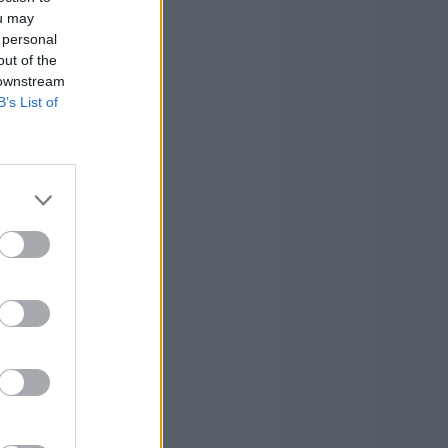
ou may
 personal
out of the
 downstream
B’s List of