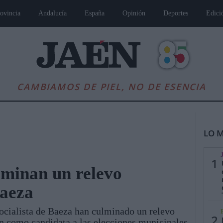
ovincia
Andalucía
España
Opinión
Deportes
Edici
CAMBIAMOS DE PIEL, NO DE ESENCIA
LO M
1
ulminan un relevo
Baeza
es
Andalucía
Internacional
Opinión
Cultura
Deportes
Jaén, Pu
ocialista de Baeza han culminado un relevo
2
n como candidata a las elecciones municipales