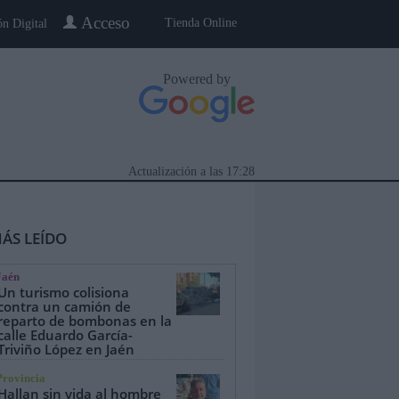
Acceso
Tienda Online
ón Digital
Powered by
Actualización a las
17:28
ÁS LEÍDO
Jaén
Un turismo colisiona
contra un camión de
reparto de bombonas en la
calle Eduardo García-
eblo a Pueblo
Gente
Especiales
Triviño López en Jaén
Provincia
Hallan sin vida al hombre