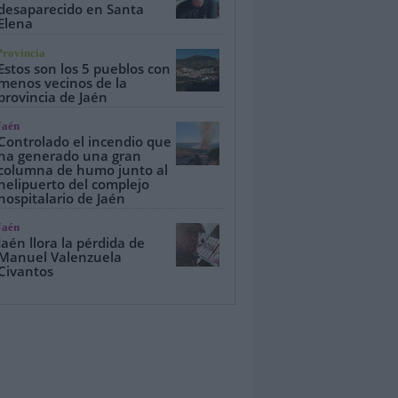
desaparecido en Santa
Elena
Provincia
Estos son los 5 pueblos con
menos vecinos de la
provincia de Jaén
Jaén
Controlado el incendio que
ha generado una gran
columna de humo junto al
helipuerto del complejo
hospitalario de Jaén
Jaén
Jaén llora la pérdida de
Manuel Valenzuela
Civantos