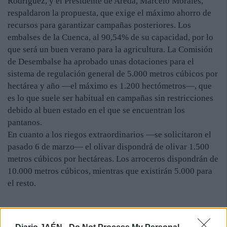
Rodríguez, y el Presidente de Areda, Marcelo Morales,
respaldaron la propuesta, que exige el máximo ahorro de
recursos para garantizar campañas posteriores. Los
embalses de la Cuenca, al 90,54% de su capacidad, por lo
que será un buen verano para la agricultura. La Comisión
de Desembalse ha aprobado unas dotaciones para el
sistema de regulación general de 5.000 metros cúbicos por
hectárea y año —el máximo es 1.200 hectómetros—, que
es lo que suele ser habitual en campañas sin restricciones
debido al buen estado en el que se encuentran los
pantanos.
En cuanto a los riegos extraordinarios —se solicitaron el
pasado 6 de marzo— el olivar dispondrá de olivar 1.500
metros cúbicos por hectáreas. Los arroceros dispondrán de
10.000 metros cúbicos, mientras que existirán 5.000 para
el resto.
la electricidad. Con las dotaciones que acaba de establecer
la Confederación, el gran problema para abrir el grifo no