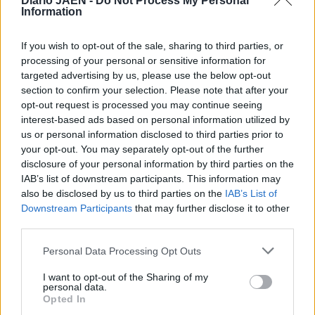
Diario JAÉN -
Do Not Process My Personal
Information
será el agua, sino la factura de la energía. Las fincas
olivareras disponen de sistemas de bombeo eléctricos que
If you wish to opt-out of the sale, sharing to third parties, or
toman el recurso de los cauces y lo llevan hasta los
processing of your personal or sensitive information for
árboles. Sin energía, no llega el agua. De ahí que habrá
targeted advertising by us, please use the below opt-out
que hacer cuentas con la factura.
section to confirm your selection. Please note that after your
opt-out request is processed you may continue seeing
interest-based ads based on personal information utilized by
us or personal information disclosed to third parties prior to
your opt-out. You may separately opt-out of the further
disclosure of your personal information by third parties on the
IAB’s list of downstream participants. This information may
also be disclosed by us to third parties on the
IAB’s List of
Downstream Participants
that may further disclose it to other
third parties.
Personal Data Processing Opt Outs
I want to opt-out of the Sharing of my
personal data.
Opted In