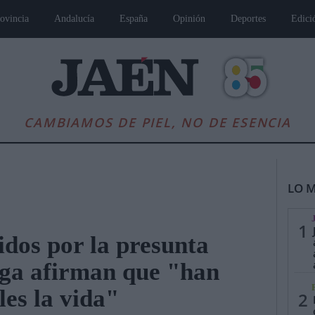
ovincia
Andalucía
España
Opinión
Deportes
Edici
CAMBIAMOS DE PIEL, NO DE ESENCIA
LO M
1
idos por la presunta
aga afirman que "han
es
Andalucía
Internacional
Opinión
Cultura
Deportes
Jaén, Pu
les la vida"
2