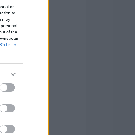
sonal or
ection to
ou may
 personal
out of the
 downstream
B’s List of