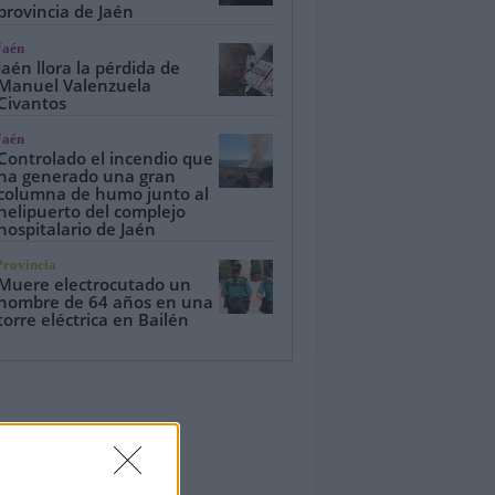
provincia de Jaén
Jaén
Jaén llora la pérdida de
Manuel Valenzuela
Civantos
Jaén
Controlado el incendio que
ha generado una gran
columna de humo junto al
helipuerto del complejo
hospitalario de Jaén
Provincia
Muere electrocutado un
hombre de 64 años en una
torre eléctrica en Bailén