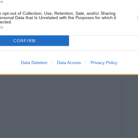
In
o opt-out of Collection, Use, Retention, Sale, and/or Sharing
ersonal Data that Is Unrelated with the Purposes for which it
lected.
In
CONFIRM
Data Deletion
Data Access
Privacy Policy