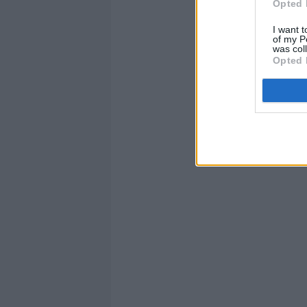
Opted 
I want t
of my P
was col
Opted 