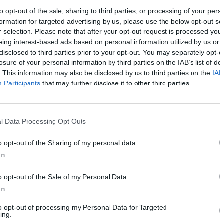
e a nadie" y han afirmado que han tenido "maltrato
to opt-out of the sale, sharing to third parties, or processing of your per
ron nos juzgaron de violadores, siendo inocentes, no
formation for targeted advertising by us, please use the below opt-out s
 asegurado. "Todo el mundo nos mira raro, hemos
r selection. Please note that after your opt-out request is processed y
sma Policía y estamos destrozados", ha indicado uno
eing interest-based ads based on personal information utilized by us or
 lo que los testigos han declarado es que "nos vieron
disclosed to third parties prior to your opt-out. You may separately opt-
gada a nada".
losure of your personal information by third parties on the IAB’s list of
. This information may also be disclosed by us to third parties on the
IA
el primer momento mientras más decíamos la verdad
Participants
that may further disclose it to other third parties.
su agradecimiento a la juez encargada del caso. "Se
señalado un familiar, mientras que uno de los chicos
el primer momento". Respecto a los dos menores que
l Data Processing Opt Outs
e internamiento y que ya han abandonado este
no hay derecho".
o opt-out of the Sharing of my personal data.
In
o opt-out of the Sale of my Personal Data.
In
to opt-out of processing my Personal Data for Targeted
ing.