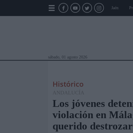
Jaén
Pr
sábado, 01 agosto 2026
Histórico
ANDALUCÍA
Los jóvenes deten
violación en Mál
Módulos Portada
Jaén
Provincia
Linar
querido destrozar