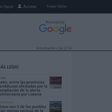
Acceso
Tienda Online
ón Digital
Powered by
Actualización a las
22:54
ÁS LEÍDO
Jaén
Jaén, entre las provincias
andaluzas afectadas por la
ampliación de la alerta
alimentaria por Listeria
eblo a Pueblo
Gente
Especiales
Provincia
Estos son 5 de los pueblos
con menos vecinos de la