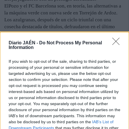
ElPozo y el FC Barcelona son, en teoría, las alternativas a
la máquina verde con nueva sede en Torrejón de Ardoz.
Los azulgranas, después de un ciclo triunfal con una
cosecha destacada de títulos, defraudaron en el último
curso y no llevaron trofeo alguno a sus vitrinas. El Jaén
Paraíso Interior le impidió ganar la Copa de España en la
Diario JAÉN -
Do Not Process My Personal
final de Ciudad Real.
Information
La jornada inaugural comenzará el viernes. El Magna
Gurpea y el Palma Futsal se verán las caras en Anaitasuna
If you wish to opt-out of the sale, sharing to third parties, or
processing of your personal or sensitive information for
(20:30horas), el D-Link Zaragoza y FC Barcelona Lassa
targeted advertising by us, please use the below opt-out
harán lo propio en el Pabellón Siglo XXI (20:45), mientras
section to confirm your selection. Please note that after your
que el duelo de recién ascendidos se producirá en la Pista
opt-out request is processed you may continue seeing
Azul del Esperanza Lag con el duelo entre el Elche CF
interest-based ads based on personal information utilized by
Alberola y el CD UMA Antequera (21:00h). Además, el
us or personal information disclosed to third parties prior to
viernes dejará un atractivo derbi murciano entre el Jumilla
your opt-out. You may separately opt-out of the further
Bodegas Carchelo y ElPozo Murcia, subcampeón la
disclosure of your personal information by third parties on the
IAB’s list of downstream participants. This information may
pasada temporada.
also be disclosed by us to third parties on the
IAB’s List of
Downstream Participants
that may further disclose it to other