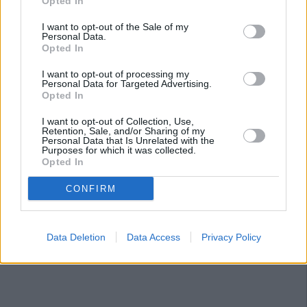
Opted In
nivel óptimo de alemán. Ella, cuenta, tiene como objetivo
inminente el B2. “Irse a un país extranjero es una gran
I want to opt-out of the Sale of my
Personal Data.
experiencia. La parte positiva del ‘au pair’ es que no te
Opted In
sientas sola; tienes a tu familia de acogida”, analiza.
Volver a España no entra en sus planes a corto plazo.
I want to opt-out of processing my
Personal Data for Targeted Advertising.
Tampoco a su querida pedanía rodeada de olivos. [fran
Opted In
cano]
I want to opt-out of Collection, Use,
Retention, Sale, and/or Sharing of my
Personal Data that Is Unrelated with the
Purposes for which it was collected.
Opted In
CONFIRM
Data Deletion
Data Access
Privacy Policy