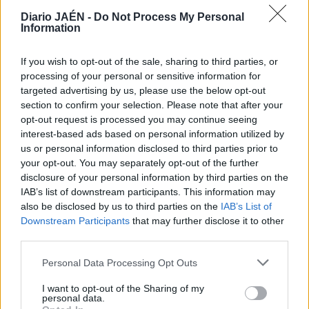
n Está ya inmersa en los seis meses de prácticas en un
Diario JAÉN -
Do Not Process My Personal
estudio de arquitectura. Beatriz Moya Muriana, de 25
Information
años, reside en Alemania desde agosto del año pasado. Su
meta, trabajar en el ámbito de la construcción sostenible,
If you wish to opt-out of the sale, sharing to third parties, or
le exige buscar una fuente de ingresos fiable. Moya
processing of your personal or sensitive information for
empezó como canguro — “au pair”— y, hace muy poco,
targeted advertising by us, please use the below opt-out
renovó su contrato. “Mi idea es seguir medio año más. Así
section to confirm your selection. Please note that after your
tengo tiempo para buscar piso con tranquilidad mientras
opt-out request is processed you may continue seeing
interest-based ads based on personal information utilized by
hago las prácticas”, dice a través de su cuenta de
us or personal information disclosed to third parties prior to
Facebook.
your opt-out. You may separately opt-out of the further
La joven de Hoya del Salobral (Noalejo) eligió marcharse
disclosure of your personal information by third parties on the
a Alemania después de una experiencia Erasmus en
IAB’s list of downstream participants. This information may
Bremen. Pensó que el país germano era una buena opción
also be disclosed by us to third parties on the
IAB’s List of
para conseguir trabajo. El tiempo parece darle la razón.
Downstream Participants
that may further disclose it to other
“Tengo un posgrado en Construcción Sostenible. Aquí, en
third parties.
Alemania, llevan promoviéndolo desde hace veinte años.
Personal Data Processing Opt Outs
En España, sin embargo, ya sabemos cómo está el sector
de la construcción”, lamenta.
I want to opt-out of the Sharing of my
personal data.
Moya advierte que encontrar empleo no es sencillo sin un