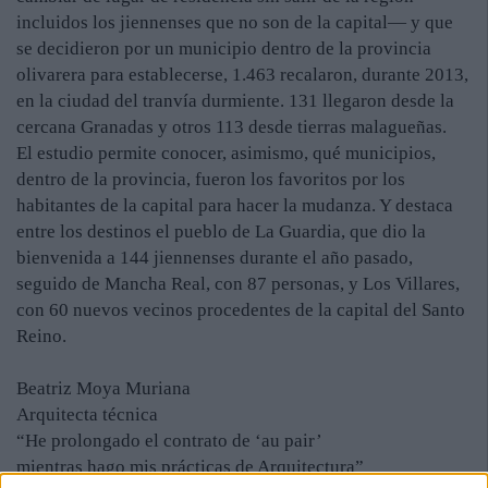
incluidos los jiennenses que no son de la capital— y que
se decidieron por un municipio dentro de la provincia
olivarera para establecerse, 1.463 recalaron, durante 2013,
en la ciudad del tranvía durmiente. 131 llegaron desde la
cercana Granadas y otros 113 desde tierras malagueñas.
El estudio permite conocer, asimismo, qué municipios,
dentro de la provincia, fueron los favoritos por los
habitantes de la capital para hacer la mudanza. Y destaca
entre los destinos el pueblo de La Guardia, que dio la
bienvenida a 144 jiennenses durante el año pasado,
seguido de Mancha Real, con 87 personas, y Los Villares,
con 60 nuevos vecinos procedentes de la capital del Santo
Reino.
Beatriz Moya Muriana
Arquitecta técnica
“He prolongado el contrato de ‘au pair’
mientras hago mis prácticas de Arquitectura”