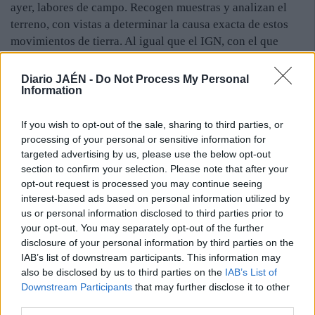
ayer, labores de campo. Recogen muestras y analizan el
terreno, con vistas a determinar la causa exacta de estos
movimientos de tierra. Al igual que el IGN, con el que
están coordinados, saben la fecha del comienzo del
estudio, aunque no el final. Este grupo colabora con
Diario JAÉN -
Do Not Process My Personal
Information
expertos de la Universidad de Granada, que también se
desplazaron a la provincia.
If you wish to opt-out of the sale, sharing to third parties, or
Vecinos y ayuntamientos exigen un estudio sobre lo que
processing of your personal or sensitive information for
ocurre, como ya se hizo en Torreperogil y Sabiote. Sin
targeted advertising by us, please use the below opt-out
embargo, según los primeros datos, y en contra de algunos
section to confirm your selection. Please note that after your
rumores, nada tiene que ver en lo que sucede la supuesta
opt-out request is processed you may continue seeing
interest-based ads based on personal information utilized by
extracción de hidrocarburos, negada por las autoridades, y
us or personal information disclosed to third parties prior to
la explicación es natural, al estar en una zona
your opt-out. You may separately opt-out of the further
tradicionalmente sísmica.
disclosure of your personal information by third parties on the
IAB’s list of downstream participants. This information may
also be disclosed by us to third parties on the
IAB’s List of
Downstream Participants
that may further disclose it to other
third parties.