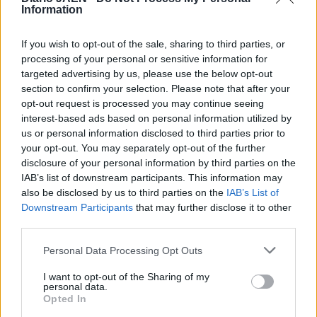
otoño. Desde estas sierras se disfruta de unas vistas
Information
panorámicas en las que se alcanza a distinguir tierras de
varios municipios. La presencia de una carretera permite
If you wish to opt-out of the sale, sharing to third parties, or
que el acceso hasta estos parajes naturales resulte de lo
processing of your personal or sensitive information for
más sencillo.
targeted advertising by us, please use the below opt-out
section to confirm your selection. Please note that after your
opt-out request is processed you may continue seeing
interest-based ads based on personal information utilized by
us or personal information disclosed to third parties prior to
your opt-out. You may separately opt-out of the further
disclosure of your personal information by third parties on the
IAB’s list of downstream participants. This information may
also be disclosed by us to third parties on the
IAB’s List of
Downstream Participants
that may further disclose it to other
third parties.
Personal Data Processing Opt Outs
I want to opt-out of the Sharing of my
personal data.
Opted In