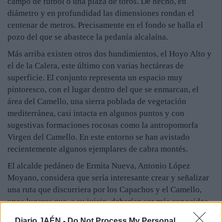
campo de fútbol o una plaza de toros. De hecho, en
diámetro y en profundidad las dimensiones rondan el
centenar de metros. Precisamente en el fondo se halla el
pozo del que se abastece la pedanía alcalaína.
Más arriba existen otros dos hundimientos, el Hoyo Alto y
el de la Calera, este último con varias hectáreas de
superficie. El conjunto representa un espacio muy
pintoresco, con el lugar dentro del que se enmarcan, el
área del Camello, una sierra poblada de vegetación
mediterránea, casi intacta en algunos puntos y con
sugestivas formaciones rocosas como la antropomorfa
Virgen del Camello. En este entorno se han avistado
recientemente algunos ejemplares de cabra montés.
El alcalde pedáneo de Ermita Nueva, Antonio López
Moyano, considera que sería interesante crear y señalizar
una ruta que discurriera por los Capachos y el Camello,
unos lugares que, a su juicio, deberían ser más conocidos
y que resultan muy atractivos, sobre todo en primavera y
Diario JAÉN -
Do Not Process My Personal