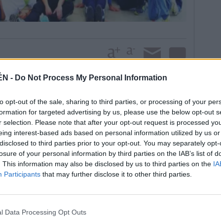
ÉN -
Do Not Process My Personal Information
jornada interesante al reunir a arqueros de Huelva,
to opt-out of the sale, sharing to third parties, or processing of your per
én. José Luis Chaves, componente de la junta
formation for targeted advertising by us, please use the below opt-out s
e mostró feliz por la repercusión de la actividad.
r selection. Please note that after your opt-out request is processed y
eras que optan a estar entre los mejores en las
eing interest-based ads based on personal information utilized by us or
onal. Acreditan una metódica preparación y su
disclosed to third parties prior to your opt-out. You may separately opt-
s de entrenamiento y en las competiciones que se
losure of your personal information by third parties on the IAB’s list of
. Los veintidós participantes acudieron con sus
. This information may also be disclosed by us to third parties on the
IA
Participants
that may further disclose it to other third parties.
de la Federación Andaluza de Tiro con Arco y la
añola.
rar las jornadas y esta segunda edición se ha
por los participantes y la convivencia entre arqueros,
l Data Processing Opt Outs