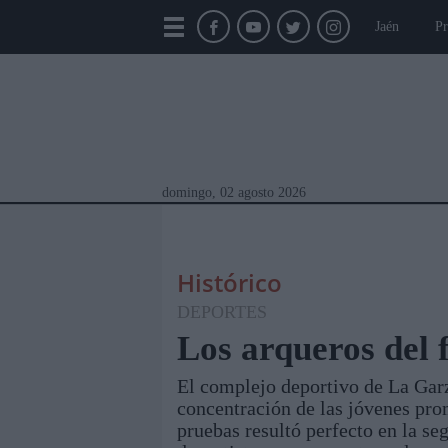
Jaén
Pr
domingo, 02 agosto 2026
Histórico
DEPORTES
Los arqueros del 
El complejo deportivo de La Garza
Módulos Portada
Jaén
Provincia
Linar
concentración de las jóvenes prom
pruebas resultó perfecto en la se