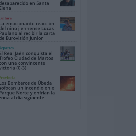
desaparecido en Santa
Elena
Cultura
La emocionante reacción
del niño jiennense Lucas
Paulano al recibir la carta
de Eurovisión Junior
Deportes
El Real Jaén conquista el
Trofeo Ciudad de Martos
con una convincente
victoria (0-3)
Provincia
Los Bomberos de Úbeda
sofocan un incendio en el
Parque Norte y enfrían la
zona al día siguiente