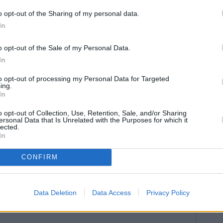
 Irene Chaves Castilla, que milita en el Arcosur, fue
o opt-out of the Sharing of my personal data.
én. Es una de las firmes promesas regionales y su
In
odio en Campeonatos de Andalucía. Huelva, gracias a
ción que más arqueros presentó en tierras linarenses.
o opt-out of the Sale of my Personal Data.
gustín Rodríguez, Daniel Riveros, Leyre Fernández,
In
 Raúl Serrano, Álvaro Esteban, Paula López, Carlota
Núñez. Málaga también pisa fuerte y cuenta con una
to opt-out of processing my Personal Data for Targeted
erada por Antonio Macías, María Marmolejos, Daniel
ing.
In
no. Ellos representan el futuro del tiro con arco
o opt-out of Collection, Use, Retention, Sale, and/or Sharing
ersonal Data that Is Unrelated with the Purposes for which it
lected.
In
CONFIRM
Data Deletion
Data Access
Privacy Policy