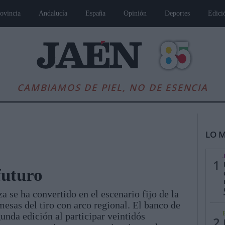
ovincia
Andalucía
España
Opinión
Deportes
Edici
CAMBIAMOS DE PIEL, NO DE ESENCIA
LO M
1
futuro
 se ha convertido en el escenario fijo de la
es
Andalucía
Internacional
Opinión
Cultura
Deportes
Jaén, Pu
esas del tiro con arco regional. El banco de
gunda edición al participar veintidós
2