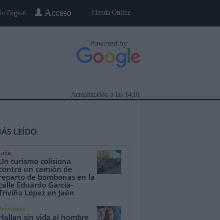
Acceso
Tienda Online
ón Digital
Powered by
Actualización a las
14:01
ÁS LEÍDO
Jaén
Un turismo colisiona
contra un camión de
reparto de bombonas en la
calle Eduardo García-
eblo a Pueblo
Gente
Especiales
Triviño López en Jaén
Provincia
Hallan sin vida al hombre