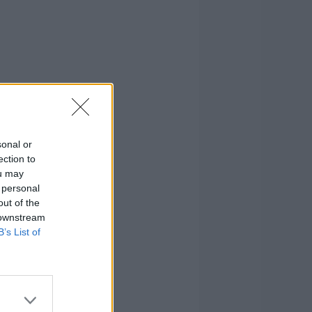
sonal or
ection to
ou may
 personal
out of the
 downstream
B’s List of