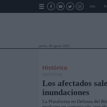
Jaén
Pr
jueves, 06 agosto 2026
Histórico
ANDÚJAR
Los afectados sale
inundaciones
Módulos Portada
Jaén
Provincia
Linar
La Plataforma en Defensa del Río
mediante un comunicado, que aba