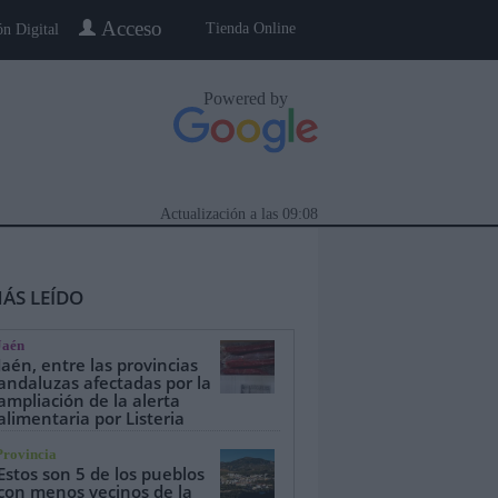
Acceso
Tienda Online
ón Digital
Powered by
Actualización a las
09:08
ÁS LEÍDO
Jaén
Jaén, entre las provincias
andaluzas afectadas por la
ampliación de la alerta
alimentaria por Listeria
eblo a Pueblo
Gente
Especiales
Provincia
Estos son 5 de los pueblos
con menos vecinos de la