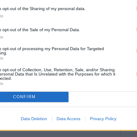
iones de los plenos de la Corporación Municipal. Es
o opt-out of the Sharing of my personal data.
te “la falta de interés” del alcalde de la ciudad, Jesús
In
icha comisión, pero nunca ha tenido claro el espíritu
ade:“Mucha palabrería, pero compromiso ninguno
o opt-out of the Sale of my Personal Data.
cogían en la moción aprobada por todos los grupos
In
to opt-out of processing my Personal Data for Targeted
ing.
os a reunirse con las instituciones responsables,
In
“real”.
o opt-out of Collection, Use, Retention, Sale, and/or Sharing
ersonal Data that Is Unrelated with the Purposes for which it
lected.
In
CONFIRM
Data Deletion
Data Access
Privacy Policy