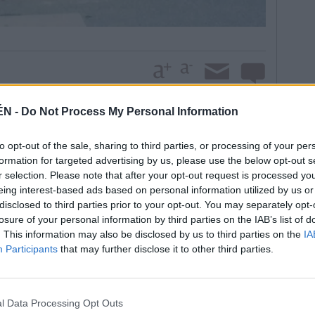
ÉN -
Do Not Process My Personal Information
nulo interés” de los representantes del Gobierno
a del Guadalquivir (CHG) y el Ayuntamiento. Juan
to opt-out of the sale, sharing to third parties, or processing of your per
formation for targeted advertising by us, please use the below opt-out s
ctivo, asegura que la plataforma decidió por
r selection. Please note that after your opt-out request is processed y
participar más en la comisión permanente de trabajo
eing interest-based ads based on personal information utilized by us or
ya. “Entendemos que, desgraciadamente, no ha servido
disclosed to third parties prior to your opt-out. You may separately opt-
es problemas de las inundaciones que todos
losure of your personal information by third parties on the IAB’s list of
ctados, pero, si no se toman las medidas que
. This information may also be disclosed by us to third parties on the
IA
a ciudad”, subraya el portavoz.
Participants
that may further disclose it to other third parties.
 de la Mesa de las Inundaciones fueron “forzadas”
l Data Processing Opt Outs
riadas. También recuerda las constantes presiones al