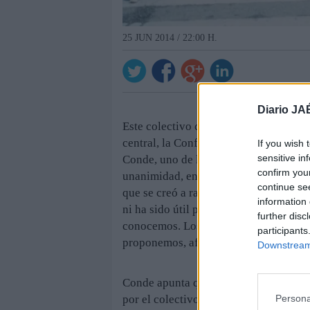
25 JUN 2014 / 22:00 H.
Diario JA
Este colectivo ciudadano lamenta el “
central, la Confederación Hidrográfic
If you wish 
sensitive in
Conde, uno de los portavoces del cole
confirm you
unanimidad, en su última reunión, no 
continue se
que se creó a raíz de una petición su
information 
ni ha sido útil para resolver los grav
further disc
conocemos. Los sufrimos ahora los afe
participants
proponemos, afectará a gran parte de l
Downstream 
Conde apunta que todas las reuniones
Persona
por el colectivo de afectados por las 