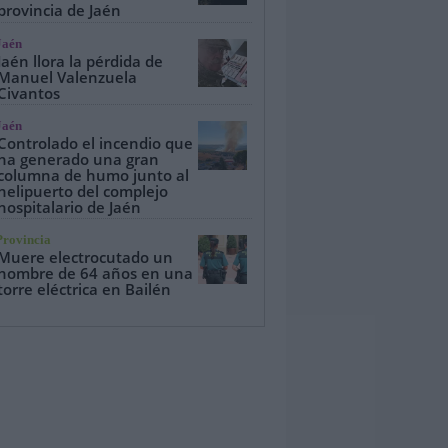
provincia de Jaén
Jaén
Jaén llora la pérdida de
Manuel Valenzuela
Civantos
Jaén
Controlado el incendio que
ha generado una gran
columna de humo junto al
helipuerto del complejo
hospitalario de Jaén
Provincia
Muere electrocutado un
hombre de 64 años en una
torre eléctrica en Bailén