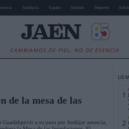
ovincia
Andalucía
España
Opinión
Deportes
Edici
CAMBIAMOS DE PIEL, NO DE ESENCIA
LO M
1
n de la mesa de las
es
Andalucía
Internacional
Opinión
Cultura
Deportes
Jaén, Pu
2
 Guadalquivir a su paso por Andújar anuncia,
ndona la Mesa de las Inundaciones. El