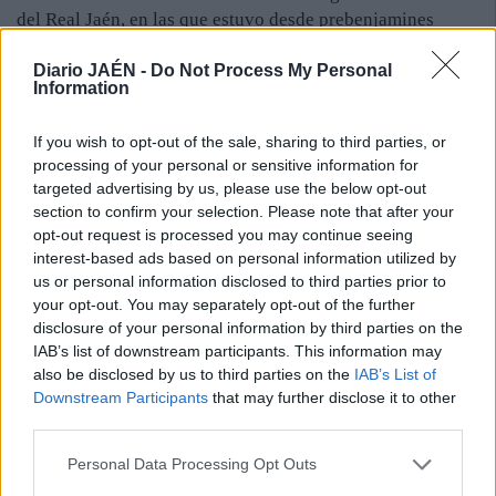
del Real Jaén, en las que estuvo desde prebenjamines
hasta cadetes. En juveniles se marchó al Almería, conjunto
Diario JAÉN -
Do Not Process My Personal
en el que estuvo cinco años, los dos últimos en el filial. En
Information
el club almeriense dejó muestras de su calidad. La
temporada pasada recaló en el Linares Deportivo, donde
If you wish to opt-out of the sale, sharing to third parties, or
fue un jugador esencial en la buena campaña del equipo.
processing of your personal or sensitive information for
Llegó a jugar 42 partidos entre la Liga y la promoción de
targeted advertising by us, please use the below opt-out
ascenso, en los que encajó 29 goles. Fue considerado uno
section to confirm your selection. Please note that after your
de los mejores jugadores del curso, sobre todo por la
opt-out request is processed you may continue seeing
regularidad que mostró.
interest-based ads based on personal information utilized by
us or personal information disclosed to third parties prior to
your opt-out. You may separately opt-out of the further
disclosure of your personal information by third parties on the
IAB’s list of downstream participants. This information may
also be disclosed by us to third parties on the
IAB’s List of
Downstream Participants
that may further disclose it to other
third parties.
Personal Data Processing Opt Outs