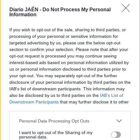
oxidados por el sol”, dice, al tiempo que lamenta que haya
farolas con “cristales rotos”.
Diario JAÉN -
Do Not Process My Personal
Information
mejoras. Francisco Céspedes espera que el Gobierno local
mejore sustancialmente la iluminación en Loma del Royo.
If you wish to opt-out of the sale, sharing to third parties, or
“Estamos muy abandonados. Tuve una reunión con la
processing of your personal or sensitive information for
empresa concesionaria del servicio para trasladarle el
targeted advertising by us, please use the below opt-out
problema. Esperamos encontrar pronto una solución”,
section to confirm your selection. Please note that after your
concluye.
opt-out request is processed you may continue seeing
interest-based ads based on personal information utilized by
us or personal information disclosed to third parties prior to
your opt-out. You may separately opt-out of the further
disclosure of your personal information by third parties on the
IAB’s list of downstream participants. This information may
also be disclosed by us to third parties on the
IAB’s List of
Downstream Participants
that may further disclose it to other
third parties.
Personal Data Processing Opt Outs
I want to opt-out of the Sharing of my
personal data.