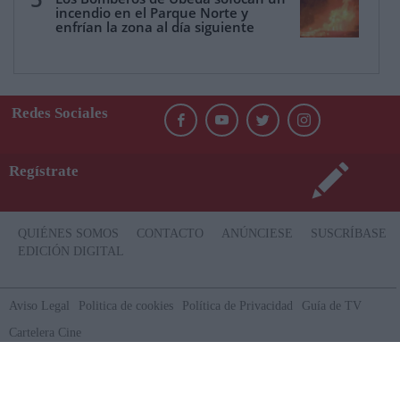
incendio en el Parque Norte y
enfrían la zona al día siguiente
Redes Sociales
Regístrate
QUIÉNES SOMOS
CONTACTO
ANÚNCIESE
SUSCRÍBASE
EDICIÓN DIGITAL
Aviso Legal
Politica de cookies
Política de Privacidad
Guía de TV
Cartelera Cine