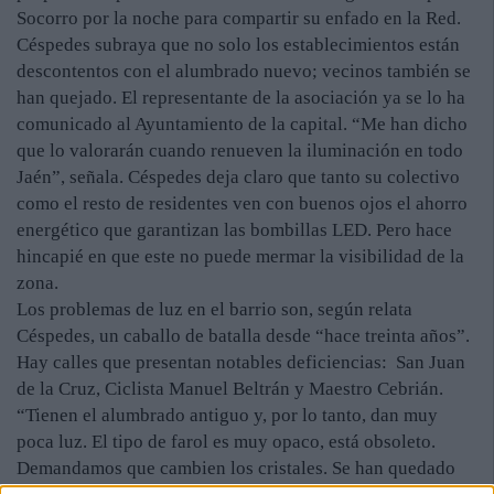
Socorro por la noche para compartir su enfado en la Red.
Céspedes subraya que no solo los establecimientos están
descontentos con el alumbrado nuevo; vecinos también se
han quejado. El representante de la asociación ya se lo ha
comunicado al Ayuntamiento de la capital. “Me han dicho
que lo valorarán cuando renueven la iluminación en todo
Jaén”, señala. Céspedes deja claro que tanto su colectivo
como el resto de residentes ven con buenos ojos el ahorro
energético que garantizan las bombillas LED. Pero hace
hincapié en que este no puede mermar la visibilidad de la
zona.
Los problemas de luz en el barrio son, según relata
Céspedes, un caballo de batalla desde “hace treinta años”.
Hay calles que presentan notables deficiencias: San Juan
de la Cruz, Ciclista Manuel Beltrán y Maestro Cebrián.
“Tienen el alumbrado antiguo y, por lo tanto, dan muy
poca luz. El tipo de farol es muy opaco, está obsoleto.
Demandamos que cambien los cristales. Se han quedado