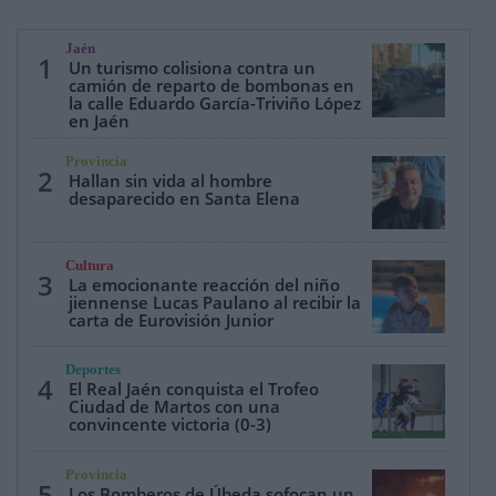
Jaén
1
Un turismo colisiona contra un
camión de reparto de bombonas en
la calle Eduardo García-Triviño López
en Jaén
Provincia
2
Hallan sin vida al hombre
desaparecido en Santa Elena
Cultura
3
La emocionante reacción del niño
jiennense Lucas Paulano al recibir la
carta de Eurovisión Junior
Deportes
4
El Real Jaén conquista el Trofeo
Ciudad de Martos con una
convincente victoria (0-3)
Provincia
5
Los Bomberos de Úbeda sofocan un