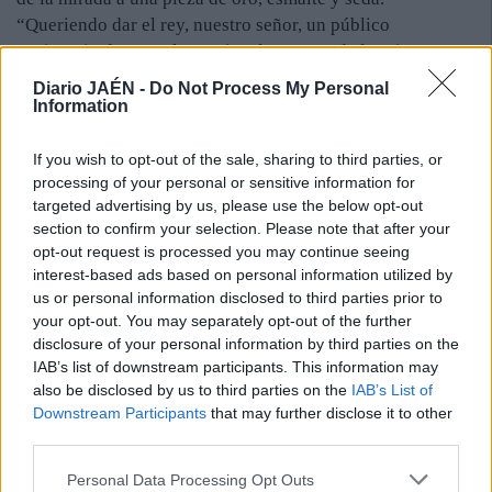
“Queriendo dar el rey, nuestro señor, un público
testimonio de su real aprecio a las tropas de la Primera
División del Ejército de Andalucía al mando del general
Diario JAÉN -
Do Not Process My Personal
Teodoro Reding, y que sostuvieron la importante Acción
Information
de Mengíbar contra las enemigas”, reza el documento
explicativo de la medalla, que cita la orden de Fernando
If you wish to opt-out of the sale, sharing to third parties, or
VII, esta sí conservada en el Ayuntamiento. Tras esta visita
processing of your personal or sensitive information for
targeted advertising by us, please use the below opt-out
ya nada será como antes. Se ha mandado hacer una réplica
section to confirm your selection. Please note that after your
de la “Cruz de Reding”, para que los vecinos puedan
opt-out request is processed you may continue seeing
tenerla en su pueblo lo antes posible y rememorar un hito
interest-based ads based on personal information utilized by
acaecido dos siglos atrás.
us or personal information disclosed to third parties prior to
your opt-out. You may separately opt-out of the further
disclosure of your personal information by third parties on the
IAB’s list of downstream participants. This information may
also be disclosed by us to third parties on the
IAB’s List of
Downstream Participants
that may further disclose it to other
third parties.
Personal Data Processing Opt Outs