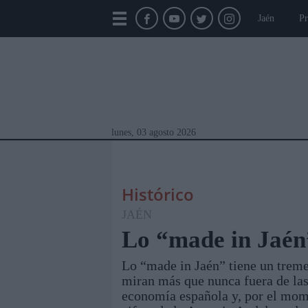
Jaén
Pr
lunes, 03 agosto 2026
Histórico
JAÉN
Lo “made in Jaén
Lo “made in Jaén” tiene un treme
Módulos Portada
Jaén
Provincia
Linar
miran más que nunca fuera de las 
economía española y, por el mom