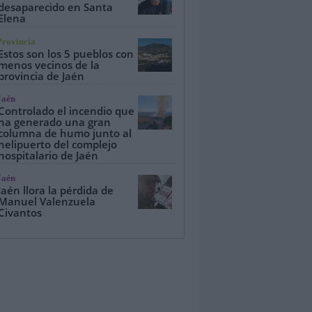
desaparecido en Santa
Elena
Provincia
Estos son los 5 pueblos con
menos vecinos de la
provincia de Jaén
Jaén
Controlado el incendio que
ha generado una gran
columna de humo junto al
helipuerto del complejo
hospitalario de Jaén
Jaén
Jaén llora la pérdida de
Manuel Valenzuela
Civantos