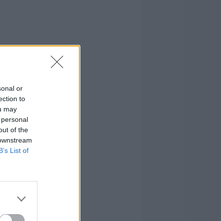
sonal or
ection to
ou may
 personal
out of the
 downstream
B’s List of