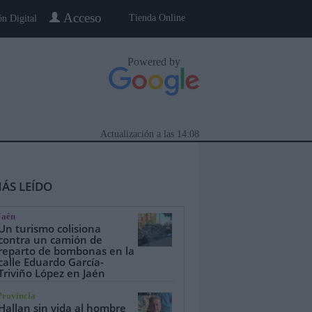
Acceso
Tienda Online
ón Digital
Powered by
Actualización a las
14:08
ÁS LEÍDO
Jaén
Un turismo colisiona
contra un camión de
reparto de bombonas en la
calle Eduardo García-
eblo a Pueblo
Gente
Especiales
Triviño López en Jaén
Provincia
Hallan sin vida al hombre