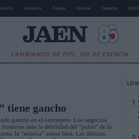
ovincia
Andalucía
España
Opinión
Deportes
Edici
CAMBIAMOS DE PIEL, NO DE ESENCIA
LO M
1
” tiene gancho
ndo gancho en el extranjero. Los negocios
es
Andalucía
Internacional
Opinión
Cultura
Deportes
Jaén, Pu
fronteras ante la debilidad del “pulso” de la
ento, la “música” suena bien. Las últimas
2