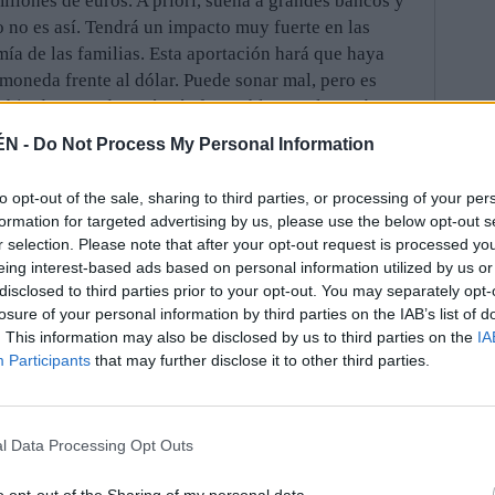
illones de euros. A priori, suena a grandes bancos y
 no es así. Tendrá un impacto muy fuerte en las
ía de las familias. Esta aportación hará que haya
 moneda frente al dólar. Puede sonar mal, pero es
mbio de moneda será más favorable para los países
lo que les costará menos comprar productos jiennenses
ÉN -
Do Not Process My Personal Information
barato, mientras que las empresas de esta tierra
 —no lo notarán—. En cambio, será malo en el caso de
to opt-out of the sale, sharing to third parties, or processing of your per
ortunadamente, Jaén es muy poco dependiente de los
formation for targeted advertising by us, please use the below opt-out s
ses y el ritmo de sus importaciones ha decrecido
r selection. Please note that after your opt-out request is processed y
es.
eing interest-based ads based on personal information utilized by us or
disclosed to third parties prior to your opt-out. You may separately opt-
daluza que más ha incrementado sus exportaciones
losure of your personal information by third parties on the IAB’s list of
%—. Le sigue Málaga, con un 27,9%. Los aparatos y
. This information may also be disclosed by us to third parties on the
IA
roducto que se envía al extranjero. Trajo 384 millones
Participants
that may further disclose it to other third parties.
gran evolución de los últimos meses está alentada,
. Las cooperativas y las almazaras se han lanzado a
allí sacan más rentabilidad al zumo de la aceituna.
l Data Processing Opt Outs
stre, las exportaciones de la grasa de la aceituna han
cho, ya se han conseguido 75 millones de euros solo
o opt-out of the Sharing of my personal data.