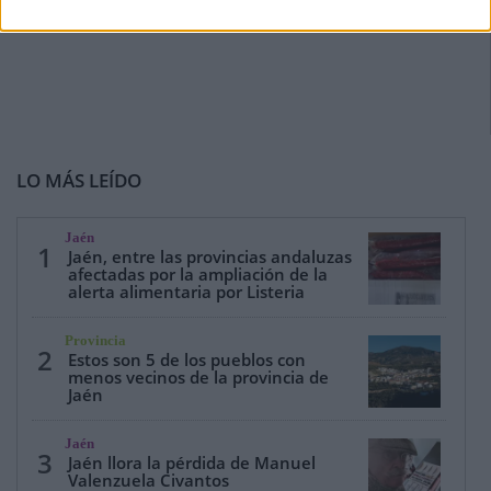
LO MÁS LEÍDO
Jaén
1
Jaén, entre las provincias andaluzas
afectadas por la ampliación de la
alerta alimentaria por Listeria
Provincia
2
Estos son 5 de los pueblos con
menos vecinos de la provincia de
Jaén
Jaén
3
Jaén llora la pérdida de Manuel
Valenzuela Civantos