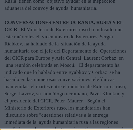
Rusia, tienen como objetivo ayudar en la inspección
aduanera del convoy de ayuda humanitaria.
CONVERSACIONES ENTRE UCRANIA, RUSIA Y EL
CICR
El Ministerio de Exteriores ruso ha indicado que
este miércoles el viceministro de Exteriores, Sergei
Riabkov, ha hablado de la situación de la ayuda
humanitaria con el jefe del Departamento de Operaciones
del CICR para Europa y Asia Central, Laurent Corbaz, en
una reunión celebrada en Moscú. El departamento ha
indicado que lo hablado entre Ryabkov y Corbaz se ha
basado en las numerosas conversaciones telefónicas
mantenidas el martes entre el ministro de Exteriores ruso,
Sergei Lavrov, su homólogo ucraniano, Pavel Klimkin, y
el presidente del CICR, Peter Maurer. Según el
Ministerio de Exteriores ruso, los mandatarios han
discutido sobre "cuestiones relativas a la entrega
inmediata de la ayuda humanitaria rusa a las regiones
asediadas en el sureste de Ucrania". El convoy de ayuda