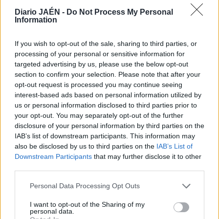
humanitaria incluye alrededor de 270 camiones que
Diario JAÉN -
Do Not Process My Personal
transportan unas 2.000 toneladas de ayuda básica para
Information
cubrir las necesidades de la población del sureste de
Ucrania. Según las autoridades rusas, en el convoy hay
If you wish to opt-out of the sale, sharing to third parties, or
400 toneladas de trigo, 100 de azúcar, 62 de comida para
processing of your personal or sensitive information for
niños, 54 de medicinas e instrumentos médicos, 12.000
targeted advertising by us, please use the below opt-out
section to confirm your selection. Please note that after your
sacos de dormir y 69 unidades de energía.
opt-out request is processed you may continue seeing
interest-based ads based on personal information utilized by
us or personal information disclosed to third parties prior to
your opt-out. You may separately opt-out of the further
disclosure of your personal information by third parties on the
IAB’s list of downstream participants. This information may
also be disclosed by us to third parties on the
IAB’s List of
Downstream Participants
that may further disclose it to other
third parties.
Personal Data Processing Opt Outs
I want to opt-out of the Sharing of my
personal data.