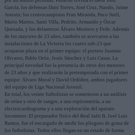
por un asunto personal. Pasaron revista el meta Toni
García, los defensas Dani Torres, José Cruz, Nando, Jaime
Astrain; los centrocampistas Fran Miranda, Paco Sutil,
Mario Martos, Santi Villa, Pedrito, Armando y Óscar
Quesada, y los delanteros Álvaro Montero y Fede. Además
de los mayores de 23 años, también se acercaron a las
instalaciones de La Victoria los cuatro sub-23 que
ocuparan plaza en el primer equipo: el portero Juanma
Olivares, Pablo Ortiz, Jesús Sánchez y Luis Casas. La
principal novedad fue la presencia de otros dos menores
de 23 años y que realizarán la pretemporada con el primer
equipo: Álvaro Moral y David Ordóñez, ambos jugadores
del equipo de Liga Nacional Juvenil.
En total, los veinte futbolistas se sometieron a un análisis
de orina y otro de sangre, a una espirometría, a un
electrocardiograma y a una exploración del aparato
locomotor. El preparador físico del Real Jaén B, José Luis
Ramos, fue el encargado de medir los pliegues de grasa de
los futbolistas. Todos ellos llegan en un estado de forma