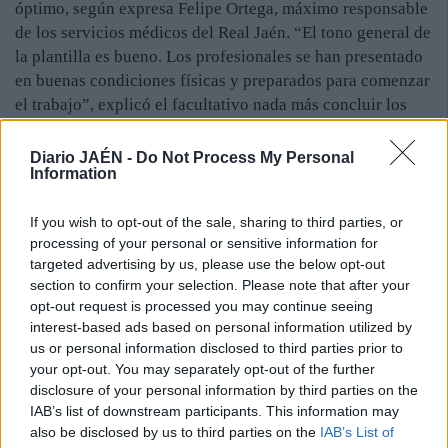
óptimo, según expresa Felipe Ortega, máximo responsable
de los servicios médicos del Real Jaén. “El tono general de
la plantilla es bueno. Los profesionales se han presentado
en buenas condiciones físicas y preparados para comenzar
el trabajo”, explicó el facultativo nada más concluir los
exámenes. También reveló Felipe Ortega que algunos
jugadores, especialmente dos de los cuatro fichajes
Diario JAÉN -
Do Not Process My Personal
Information
realizados hasta el momento, Astrain y Fran Miranda,
junto con Paco Sutil, vuelven al trabajo en un estado
If you wish to opt-out of the sale, sharing to third parties, or
físico envidiable. Precisamente, los exámenes médicos
processing of your personal or sensitive information for
sirvieron de encuentro para que los cuatro fichajes
targeted advertising by us, please use the below opt-out
tuvieran su primera de contacto con los que futbolistas de
section to confirm your selection. Please note that after your
la pasada campaña antes de la vuelta a los entrenamientos,
opt-out request is processed you may continue seeing
que comenzará mañana con el desplazamiento de los
interest-based ads based on personal information utilized by
futbolistas hasta el municipio onubense de Islantilla,
us or personal information disclosed to third parties prior to
donde permanecerán seis días concentrados, hasta el 25,
your opt-out. You may separately opt-out of the further
disclosure of your personal information by third parties on the
para realizar la primera fase de la preparación a las
IAB’s list of downstream participants. This information may
órdenes de José Jesús Aybar.
also be disclosed by us to third parties on the
IAB’s List of