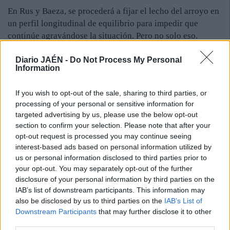
En Rus y Baeza, se procederá a fijar el lecho del arroyo en
un perfil longitudinal de equilibrio para impedir que
continúe agravándose la situación. Pero no solo eso.
También se elevará la cota del cauce para colaborar con
Diario JAÉN -
Do Not Process My Personal
este objetivo. Para ello, se ha diseñado una sucesión de
Information
cadenas fluviales que permitan reducir la velocidad del
flujo del agua. Esta retención de sedimentos en las
If you wish to opt-out of the sale, sharing to third parties, or
cadenas será la que colabore a estabilizarlas.
processing of your personal or sensitive information for
Por otro lado, se intervendrá sobre el río Guadalquivir a su
targeted advertising by us, please use the below opt-out
paso por Espelúy. Se ha proyectado un aliviadero lateral
section to confirm your selection. Please note that after your
de escollera de 34 metros de longitud para controlar el
opt-out request is processed you may continue seeing
acceso del flujo hacia el antiguo cauce. Se pretende se
interest-based ads based on personal information utilized by
us or personal information disclosed to third parties prior to
pueda emplear para episodios de grandes avenidas y así
your opt-out. You may separately opt-out of the further
lograr una mayor capacidad de evacuación de cauce.
disclosure of your personal information by third parties on the
IAB’s list of downstream participants. This information may
also be disclosed by us to third parties on the
IAB’s List of
Downstream Participants
that may further disclose it to other
third parties.