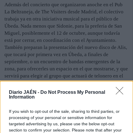
Además del concierto que organizaron anoche en el Pub
La Beltraneja, de The Visiters desde Madrid, el colectivo
trabaja ya en otra iniciativa musical para el público de
Úbeda. Nada menos que Sidonie, para la preferia de San
Miguel, posiblemente el 12 de octubre, aunque todavía
está por cerrar, en coordinación con el Ayuntamiento.
También preparan la presentación del nuevo disco de Alis,
que tocará por primera vez en Úbeda, a finales de
septiembre, o un encuentro de bandas emergentes de la
zona, para ofrecerles un espacio en el que mostrarse, y que
servirá para elegir al grupo que actuará de telonero en el
concierto de Sidonie.
Diario JAÉN -
Do Not Process My Personal
Information
If you wish to opt-out of the sale, sharing to third parties, or
processing of your personal or sensitive information for
targeted advertising by us, please use the below opt-out
section to confirm your selection. Please note that after your