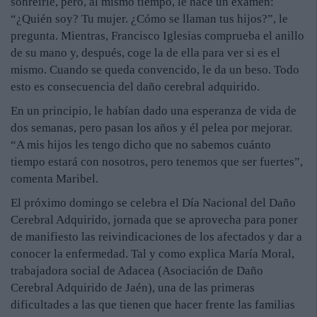
sonreírle, pero, al mismo tiempo, le hace un examen:
“¿Quién soy? Tu mujer. ¿Cómo se llaman tus hijos?”, le
pregunta. Mientras, Francisco Iglesias comprueba el anillo
de su mano y, después, coge la de ella para ver si es el
mismo. Cuando se queda convencido, le da un beso. Todo
esto es consecuencia del daño cerebral adquirido.
En un principio, le habían dado una esperanza de vida de
dos semanas, pero pasan los años y él pelea por mejorar.
“A mis hijos les tengo dicho que no sabemos cuánto
tiempo estará con nosotros, pero tenemos que ser fuertes”,
comenta Maribel.
El próximo domingo se celebra el Día Nacional del Daño
Cerebral Adquirido, jornada que se aprovecha para poner
de manifiesto las reivindicaciones de los afectados y dar a
conocer la enfermedad. Tal y como explica María Moral,
trabajadora social de Adacea (Asociación de Daño
Cerebral Adquirido de Jaén), una de las primeras
dificultades a las que tienen que hacer frente las familias