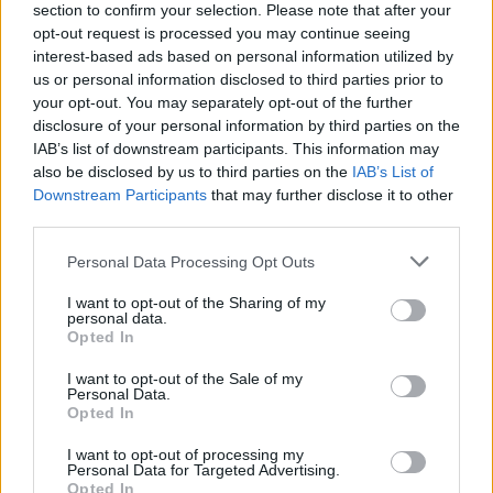
section to confirm your selection. Please note that after your
A pesar de su carácter fuerte, Maribel Moreno reconoce
opt-out request is processed you may continue seeing
que echa en falta a su marido, que se siente sola y que le
interest-based ads based on personal information utilized by
duele cuando escucha: “Señora, ¿usted es mi mujer?”.
us or personal information disclosed to third parties prior to
También sufre por sus hijos, ya que ella ha asumido el
your opt-out. You may separately opt-out of the further
disclosure of your personal information by third parties on the
papel de madre y padre. “Algunas veces, le pregunto a
IAB’s list of downstream participants. This information may
Dios por qué nos envió esto”, sostiene.
also be disclosed by us to third parties on the
IAB’s List of
Y es que es duro de llevar. La familia encontró apoyo al
Downstream Participants
that may further disclose it to other
entrar en contacto con Adacea, que la ayudó a conocer al
third parties.
detalle una enfermedad que tal y como la describe la
Personal Data Processing Opt Outs
trabajadora social de la organización, es una dependencia
silenciosa. Por eso, durante toda la semana, el colectivo
I want to opt-out of the Sharing of my
personal data.
organiza una serie de actividades para visibilizar el DCA y
Opted In
defender la integración de los que la padecen.
I want to opt-out of the Sale of my
Personal Data.
Opted In
I want to opt-out of processing my
Personal Data for Targeted Advertising.
Opted In