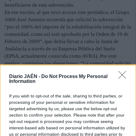
beneficiarse de esta subvención.
En ese escrito, al que tuvo acceso este periódico, el Grupo
1060-José Antonio recuerda que solicitó la subvención
“por el 100% del importe de la rehabilitación integral de la
comunidad, como así está aprobada por la Orden de 19 de
Febrero de 2009”, que debía llevar a cabo la Junta de
Andalucía a través de su Empresa Pública del Suelo
(EPSA, actualmente conocida como AVRA). Por este
motivo, continúan las alegaciones: “La comunidad solicitó
que se sacaran los fondos necesarios para dicha
Diario JAÉN -
Do Not Process My Personal
rehabilitación de la presente convocatoria de
Information
subvenciones y con los mismos requisitos establecidos en
la Orden de 2009, por lo que pedimos que o bien se nos
If you wish to opt-out of the sale, sharing to third parties, or
conceda el 100% del importe [...] o bien que se reserve el
processing of your personal or sensitive information for
importe concedido sin la exigencia de la ejecución a costa
targeted advertising by us, please use the below opt-out
de la comunidad del resto del coste de la rehabilitación,
section to confirm your selection. Please note that after your
pues eso —se advierte— sería contrario a lo establecido
opt-out request is processed you may continue seeing
interest-based ads based on personal information utilized by
en una orden firme de la propia Consejería”. Como
us or personal information disclosed to third parties prior to