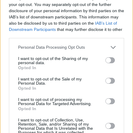
consecuencia —remacha el escrito—: “La comunidad
your opt-out. You may separately opt-out of the further
entiende que no se nos ha concedido la subvención”, que
disclosure of your personal information by third parties on the
representa el 14% de los 6 millones que se le habían
IAB’s list of downstream participants. This information may
garantizado.
also be disclosed by us to third parties on the
IAB’s List of
Para el Grupo, “son alegaciones acordes con lo aprobado”
Downstream Participants
that may further disclose it to other
por Obras Públicas en 2009. Además, critican: “Se les ha
third parties.
llenado la boca [a la Junta] diciendo que ahora se nos
Personal Data Processing Opt Outs
podía conceder hasta el 70% y no llegan al 15%”.
I want to opt-out of the Sharing of my
personal data.
Opted In
I want to opt-out of the Sale of my
Personal Data.
Opted In
I want to opt-out of processing my
Personal Data for Targeted Advertising.
Opted In
I want to opt-out of Collection, Use,
Retention, Sale, and/or Sharing of my
Personal Data that Is Unrelated with the
Purposes for which it was collected.