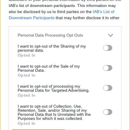
IAB’s list of downstream participants. This information may
únicas pistas de pádel, todas ellas descubiertas, se
also be disclosed by us to third parties on the
IAB’s List of
encontraban en las instalaciones de El Coto, las anexas a
Downstream Participants
that may further disclose it to other
la piscina cubierta y el Club Fuente del Rey, en este último
third parties.
caso se trata de un espacio privado.
Personal Data Processing Opt Outs
I want to opt-out of the Sharing of my
personal data.
Opted In
I want to opt-out of the Sale of my
Personal Data.
Opted In
I want to opt-out of processing my
Personal Data for Targeted Advertising.
Opted In
I want to opt-out of Collection, Use,
Retention, Sale, and/or Sharing of my
Personal Data that Is Unrelated with the
Purposes for which it was collected.
Opted In