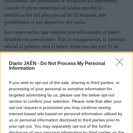
Finalmente, los problemas se disiparon en septiembre,
cuando el pleno municipal alcalaíno aprobó la
modificación del plan parcial de El Retamal, que
posibilitaba el uso deportivo del suelo.
Los empresarios, que también son aficionados al pádel,
detallan sus previsiones: Tras la inauguración, la apertura
oficial al público será el lunes. Entre ese día y el 31 de
octubre, habrá una promoción en la que el coste será de
solo un euro por jugador. Habrá una liga de invierno entre
Diario JAÉN -
Do Not Process My Personal
noviembre y marzo. En hombres, habrá tres categorías
Information
2DA, 3RA y Aficionados y en mujeres, dos, 3RA y
Aficionadas. El precio será de 39 euros por participante.
If you wish to opt-out of the sale, sharing to third parties, or
processing of your personal or sensitive information for
En la iniciativa, cuya inscripción está abierta el día 31 de
targeted advertising by us, please use the below opt-out
octubre, se contemplan un máximo de diez parejas por
section to confirm your selection. Please note that after your
categoría y camisetas personalizadas. También habrá un
opt-out request is processed you may continue seeing
monitor. Javier y José Fernández indican que el recinto,
interest-based ads based on personal information utilized by
con pistas homologadas, tienen césped artificial de
us or personal information disclosed to third parties prior to
competición, iluminación de última generación y
your opt-out. You may separately opt-out of the further
vestuarios masculinos y femeninos. Hasta ahora, las
disclosure of your personal information by third parties on the