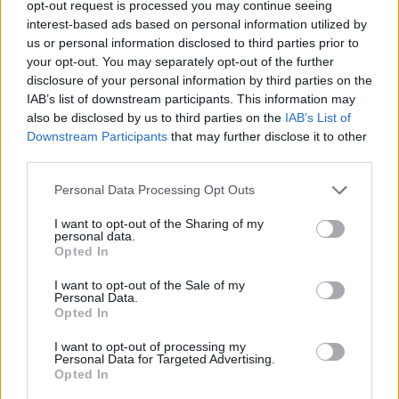
no se ha presentado moción alguna, pero el alcalde de
opt-out request is processed you may continue seeing
interest-based ads based on personal information utilized by
Arjonilla, Miguel Ángel Carmona, no descarta tratar el
us or personal information disclosed to third parties prior to
asunto en el turno de ruegos y preguntas. Y es que son
your opt-out. You may separately opt-out of the further
varias las personas que le han hecho llegar quejas e,
disclosure of your personal information by third parties on the
incluso, cartas. De hecho, si no lo hace, lo propondrá el PP,
IAB’s list of downstream participants. This information may
reconoció Pedro Sabalete. El regidor lamenta las
also be disclosed by us to third parties on the
IAB’s List of
“desafortunadas” palabras del cronista oficial. “Este es un
Downstream Participants
that may further disclose it to other
puesto de mérito, con el que se debe dar buena imagen
third parties.
para el pueblo y hacer crónicas asépticas”, recuerda. En
Personal Data Processing Opt Outs
este sentido, critica su postura, independientemente de que
se trate de su vida personal porque, a su entender, es
I want to opt-out of the Sharing of my
personal data.
imagen pública del municipio.
Opted In
I want to opt-out of the Sale of my
Personal Data.
Opted In
I want to opt-out of processing my
Personal Data for Targeted Advertising.
Opted In