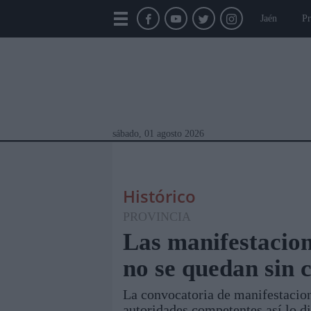
Jaén
Pr
sábado, 01 agosto 2026
Histórico
PROVINCIA
Las manifestacione
no se quedan sin 
Módulos Portada
Jaén
Provincia
Linar
La convocatoria de manifestacion
autoridades competentes así lo 