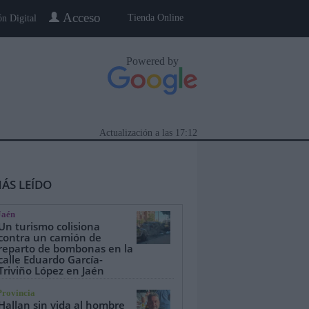
Acceso
Tienda Online
ón Digital
Powered by
Actualización a las
17:12
ÁS LEÍDO
Jaén
Un turismo colisiona
contra un camión de
reparto de bombonas en la
calle Eduardo García-
eblo a Pueblo
Gente
Especiales
Triviño López en Jaén
Provincia
Hallan sin vida al hombre