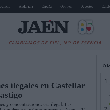
ovincia
Andalucía
España
Opinión
Deportes
Edici
CAMBIAMOS DE PIEL, NO DE ESENCIA
LO M
1
s ilegales en Castellar
castigo
es
Andalucía
Internacional
Opinión
Cultura
Deportes
Jaén, Pu
es y concentraciones era ilegal. Las
2
dijeron desde el primer momento. Apenas 24