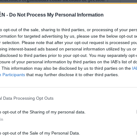
o se reguló el derecho de reunión y se marcaron los
ÉN -
Do Not Process My Personal Information
e, un derecho para todo ciudadano. Aquel texto decía
ones en lugares de tránsito público y de
to opt-out of the sale, sharing to third parties, or processing of your per
as por escrito a la autoridad gubernativa
formation for targeted advertising by us, please use the below opt-out s
r selection. Please note that after your opt-out request is processed y
 o promotores de aquellas, con una antelación de
eing interest-based ads based on personal information utilized by us or
reinta, como máximo”. Y en Castellar no se ha seguido
disclosed to third parties prior to your opt-out. You may separately opt-
losure of your personal information by third parties on the IAB’s list of
. This information may also be disclosed by us to third parties on the
IA
e Delincuencia Informática y Tecnológica (Edite) de
Participants
that may further disclose it to other third parties.
l de la Guardia Civil de Jaén también busca a aquellos
anifestaciones y publicitarlas por los mensajes
 fuentes del Instituto Armado, sí han cometido un
l Data Processing Opt Outs
 varias cadenas de mensajes para llegar hasta el
ios de esa línea de teléfono. Una tarea que no es
o opt-out of the Sharing of my personal data.
hecho, en otros casos, se ha conseguido y se ha
In
o opt-out of the Sale of my Personal Data.