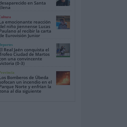
desaparecido en Santa
Elena
Cultura
La emocionante reacción
del niño jiennense Lucas
Paulano al recibir la carta
de Eurovisión Junior
Deportes
El Real Jaén conquista el
Trofeo Ciudad de Martos
con una convincente
victoria (0-3)
Provincia
Los Bomberos de Úbeda
sofocan un incendio en el
Parque Norte y enfrían la
zona al día siguiente