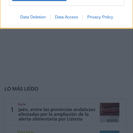
Data Deletion
Data Access
Privacy Policy
LO MÁS LEÍDO
Jaén
1
Jaén, entre las provincias andaluzas
afectadas por la ampliación de la
alerta alimentaria por Listeria
Provincia