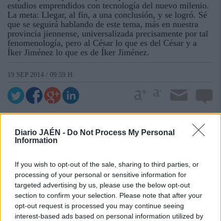
estudios emprendidos con tecnología del nuevo milenio.
La meta: Llegar, al fin, a una conclusión, y se logró. Sé
que se seguirá hablando de este tema, más en nuestra
provincia jiennense, universalizada precisamente por tal
fenomenología, pero al César lo que es del César y a
Íker Jiménez lo que es de Íker Jiménez.
19 SEP 2014 / 09:59 H.
Diario JAÉN -
Do Not Process My Personal
Information
If you wish to opt-out of the sale, sharing to third parties, or
processing of your personal or sensitive information for
targeted advertising by us, please use the below opt-out
section to confirm your selection. Please note that after your
opt-out request is processed you may continue seeing
interest-based ads based on personal information utilized by