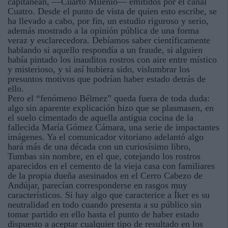
capitanean, —Cuarto Milenio— emitidos por el canal
Cuatro. Desde el punto de vista de quien esto escribe, se
ha llevado a cabo, por fin, un estudio riguroso y serio,
además mostrado a la opinión pública de una forma
veraz y esclarecedora. Debíamos saber científicamente
hablando si aquello respondía a un fraude, si alguien
había pintado los inauditos rostros con aire entre místico
y misterioso, y si así hubiera sido, vislumbrar los
presuntos motivos que podrían haber estado detrás de
ello.
Pero el “fenómeno Bélmez” queda fuera de toda duda:
algo sin aparente explicación hizo que se plasmasen, en
el suelo cimentado de aquella antigua cocina de la
fallecida María Gómez Cámara, una serie de impactantes
imágenes. Ya el comunicador vitoriano adelantó algo
hará más de una década con un curiosísimo libro,
Tumbas sin nombre, en el que, cotejando los rostros
aparecidos en el cemento de la vieja casa con familiares
de la propia dueña asesinados en el Cerro Cabezo de
Andújar, parecían corresponderse en rasgos muy
característicos. Si hay algo que caracterice a Íker es su
neutralidad en todo cuando presenta a su público sin
tomar partido en ello hasta el punto de haber estado
dispuesto a aceptar cualquier tipo de resultado en los