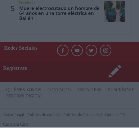
Provincia
5
Muere electrocutado un hombre de
64 años en una torre eléctrica en
Bailén
Redes Sociales
Regístrate
QUIÉNES SOMOS
CONTACTO
ANÚNCIESE
SUSCRÍBASE
EDICIÓN DIGITAL
Aviso Legal
Politica de cookies
Política de Privacidad
Guía de TV
Cartelera Cine