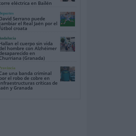
torre eléctrica en Bailén
Deportes
David Serrano puede
cambiar el Real Jaén por el
fútbol croata
Andalucía
Hallan el cuerpo sin vida
del hombre con Alzhéimer
desaparecido en
Churriana (Granada)
Provincia
Cae una banda criminal
por el robo de cobre en
infraestructuras críticas de
Jaén y Granada