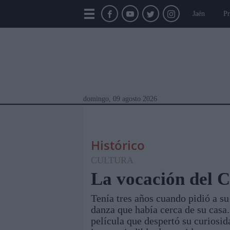
Jaén
Pr
domingo, 09 agosto 2026
Histórico
CULTURA
La vocación del 
Tenía tres años cuando pidió a s
Módulos Portada
Jaén
Provincia
Linar
danza que había cerca de su casa
película que despertó su curiosid