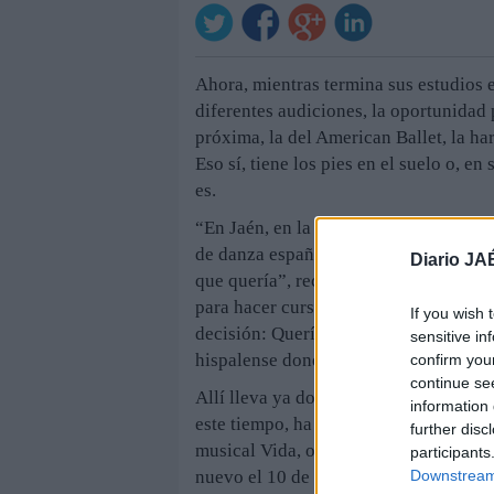
Ahora, mientras termina sus estudios e
diferentes audiciones, la oportunidad
próxima, la del American Ballet, la ha
Eso sí, tiene los pies en el suelo o, en
es.
“En Jaén, en la academia estuve hasta l
de danza española y clásica solo tení
Diario JA
que quería”, recuerda Inés López Pére
para hacer cursos de clásica en Sevilla
If you wish 
decisión: Quería entrar en el conserva
sensitive in
hispalense donde pasó las pruebas, tra
confirm you
continue se
Allí lleva ya dos cursos y aún le qued
information 
este tiempo, ha tenido algún papel que
further disc
musical Vida, organizado por su coleg
participants
Downstream 
nuevo el 10 de enero, en el Nuevo Tea