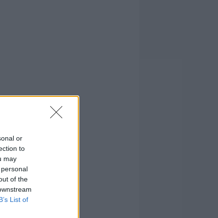
sonal or
ection to
ou may
 personal
out of the
 downstream
B’s List of