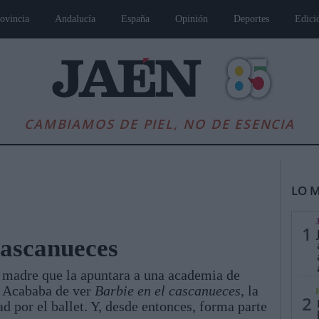
ovincia
Andalucía
España
Opinión
Deportes
Edici
CAMBIAMOS DE PIEL, NO DE ESENCIA
LO M
1
Cascanueces
u madre que la apuntara a una academia de
es
Andalucía
Internacional
Opinión
Cultura
Deportes
Jaén, Pu
. Acababa de ver
Barbie en el cascanueces
, la
2
ad por el ballet. Y, desde entonces, forma parte