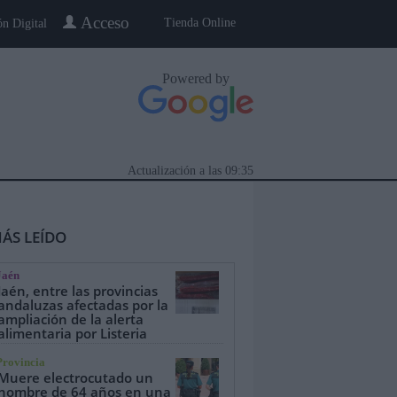
Acceso
Tienda Online
ón Digital
Powered by
Actualización a las
09:35
ÁS LEÍDO
Jaén
Jaén, entre las provincias
andaluzas afectadas por la
ampliación de la alerta
alimentaria por Listeria
eblo a Pueblo
Gente
Especiales
Provincia
Muere electrocutado un
hombre de 64 años en una