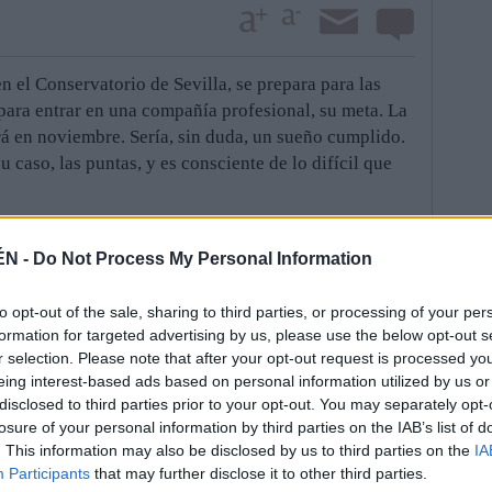
n el Conservatorio de Sevilla, se prepara para las
 para entrar en una compañía profesional, su meta. La
rá en noviembre. Sería, sin duda, un sueño cumplido.
 su caso, las puntas, y es consciente de lo difícil que
os quince años. Allí, las clases eran, habitualmente,
amos una hora a la semana, pero descubrí que era lo
ÉN -
Do Not Process My Personal Information
z. “Mientras, los veranos, desde los 12, aprovechaba
, donde tenía familia”, cuenta. Y a los 14, tomó la
to opt-out of the sale, sharing to third parties, or processing of your per
torio para estudiar Danza. Fue también en la capital
formation for targeted advertising by us, please use the below opt-out s
s la preparación con su profesora Raquel Parrilla.
r selection. Please note that after your opt-out request is processed y
eing interest-based ads based on personal information utilized by us or
a un año y medio más por delante para terminar. En
disclosed to third parties prior to your opt-out. You may separately opt-
 otro como solista. En Jaén, por ejemplo, en el
losure of your personal information by third parties on the IAB’s list of
io y que se estrenó el año pasado. “Lo haremos de
. This information may also be disclosed by us to third parties on the
IA
Participants
that may further disclose it to other third parties.
tro Infanta Leonor”, anuncia. Además, también ha