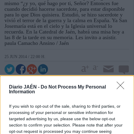
mismo “¿y yo, qué hago por ti, Señor? Entonces fue
cuando decidió hacerse sacerdote, para estar disponible
para lo que Dios quisiera. Estudió, se hizo sacerdote y
vivió el terror de la guerra y la calma en España. Ya San
Josemaría está en el cielo y la Iglesia universal lo
recuerda. En la Catedral de Jaén, habrá una misa hoy a
las 8 de la tarde en su memoria. Les invito a asistir.
paula Camacho Ansino / Jaén
25 JUN 2014 / 22:00 H.
Diario JAÉN -
Do Not Process My Personal
Information
If you wish to opt-out of the sale, sharing to third parties, or
processing of your personal or sensitive information for
targeted advertising by us, please use the below opt-out
section to confirm your selection. Please note that after your
opt-out request is processed you may continue seeing