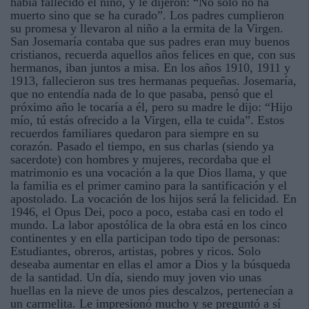
había fallecido el niño, y le dijeron: “No solo no ha
muerto sino que se ha curado”. Los padres cumplieron
su promesa y llevaron al niño a la ermita de la Virgen.
San Josemaría contaba que sus padres eran muy buenos
cristianos, recuerda aquellos años felices en que, con sus
hermanos, iban juntos a misa. En los años 1910, 1911 y
1913, fallecieron sus tres hermanas pequeñas. Josemaría,
que no entendía nada de lo que pasaba, pensó que el
próximo año le tocaría a él, pero su madre le dijo: “Hijo
mío, tú estás ofrecido a la Virgen, ella te cuida”. Estos
recuerdos familiares quedaron para siempre en su
corazón. Pasado el tiempo, en sus charlas (siendo ya
sacerdote) con hombres y mujeres, recordaba que el
matrimonio es una vocación a la que Dios llama, y que
la familia es el primer camino para la santificación y el
apostolado. La vocación de los hijos será la felicidad. En
1946, el Opus Dei, poco a poco, estaba casi en todo el
mundo. La labor apostólica de la obra está en los cinco
continentes y en ella participan todo tipo de personas:
Estudiantes, obreros, artistas, pobres y ricos. Solo
deseaba aumentar en ellas el amor a Dios y la búsqueda
de la santidad. Un día, siendo muy joven vio unas
huellas en la nieve de unos pies descalzos, pertenecían a
un carmelita. Le impresionó mucho y se preguntó a sí