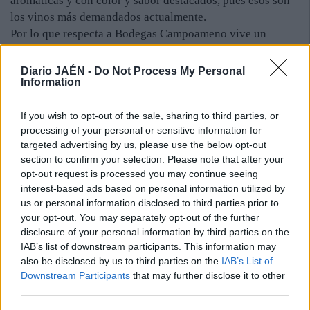
aromáticas y con color y sabor destacados, pues esos son
los vinos más demandados actualmente.
Por lo que respecta a Bodegas Campoameno vive un
proceso de expansión plasmada en la plantación, este año,
de viñedo propio. Su género se vende en un 95% en la
Diario JAÉN -
Do Not Process My Personal
Information
provincia de Jaén, aunque cada vez es más solicitado en
otros puntos del territorio español.
If you wish to opt-out of the sale, sharing to third parties, or
Una de las principales apuestas son los espumosos, que
processing of your personal or sensitive information for
alcanzarán esta campaña las 30.000 botellas, muy por
targeted advertising by us, please use the below opt-out
encima del millar con el que se empezó. Se comercializa
section to confirm your selection. Please note that after your
como Matahermosa Brut Nature y como semiseco. Estos
opt-out request is processed you may continue seeing
“cavas” alcalaínos se impulsarán gracias principalmente a
interest-based ads based on personal information utilized by
la plantación de chardonnay realizada en el entorno de la
us or personal information disclosed to third parties prior to
Peña del Yeso, muy cerca de la carretera N-432.
your opt-out. You may separately opt-out of the further
disclosure of your personal information by third parties on the
IAB’s list of downstream participants. This information may
also be disclosed by us to third parties on the
IAB’s List of
Downstream Participants
that may further disclose it to other
third parties.