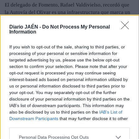
El delegado de Fomento, Rafael Valdivielso, recordó que
la Autovía del Olivar es una infraestructura que marca un
“hito importante” en la vertebración de la Andalucía
Diario JAÉN -
Do Not Process My Personal
Interior y posiciona a Úbeda y Baeza a menos de dos horas
Information
de destinos turísticos como la Costa del Sol. “En clave
provincial, acercamos la comarca de La Loma al área
If you wish to opt-out of the sale, sharing to third parties, or
metropolitana, especialmente a la capital, con lo que se
processing of your personal or sensitive information for
mejora la calidad de vida de los ciudadanos que residen a
targeted advertising by us, please use the below opt-out
pie de autovía”, defendió. Finalmente, Valdivielso
section to confirm your selection. Please note that after your
denunció la “indiferencia” del Gobierno central hacia la
opt-out request is processed you may continue seeing
provincia de Jaén y, concretamente, se refirió al “olvido”
interest-based ads based on personal information utilized by
us or personal information disclosed to third parties prior to
de la A-32, entre Linares y Albacete.
your opt-out. You may separately opt-out of the further
disclosure of your personal information by third parties on the
IAB’s list of downstream participants. This information may
also be disclosed by us to third parties on the
IAB’s List of
Downstream Participants
that may further disclose it to other
third parties.
Personal Data Processing Opt Outs