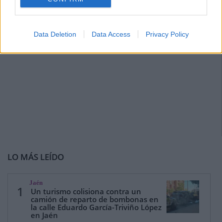
Data Deletion
Data Access
Privacy Policy
LO MÁS LEÍDO
Jaén
1
Un turismo colisiona contra un
camión de reparto de bombonas en
la calle Eduardo García-Triviño López
en Jaén